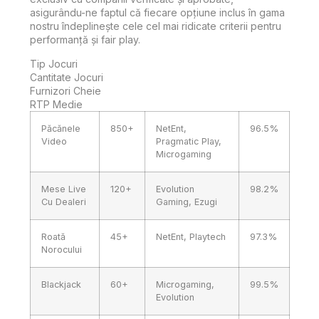
asigurându-ne faptul că fiecare opțiune inclus în gama
nostru îndeplinește cele cel mai ridicate criterii pentru
performanță și fair play.
Tip Jocuri
Cantitate Jocuri
Furnizori Cheie
RTP Medie
Păcănele
850+
NetEnt,
96.5%
Video
Pragmatic Play,
Microgaming
Mese Live
120+
Evolution
98.2%
Cu Dealeri
Gaming, Ezugi
Roată
45+
NetEnt, Playtech
97.3%
Norocului
Blackjack
60+
Microgaming,
99.5%
Evolution