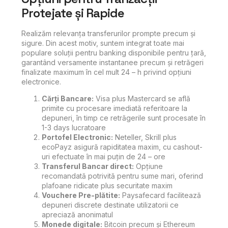
Protejate și Rapide
Realizăm relevanța transferurilor prompte precum și
sigure. Din acest motiv, suntem integrat toate mai
populare soluții pentru banking disponibile pentru țară,
garantând versamente instantanee precum și retrăgeri
finalizate maximum în cel mult 24 – h privind opțiuni
electronice.
Cărți Bancare:
Visa plus Mastercard se află
primite cu procesare imediată referitoare la
depuneri, în timp ce retrăgerile sunt procesate în
1-3 days lucratoare
Portofel Electronic:
Neteller, Skrill plus
ecoPayz asigură rapiditatea maxim, cu cashout-
uri efectuate în mai puțin de 24 – ore
Transferul Bancar direct:
Opțiune
recomandată potrivită pentru sume mari, oferind
plafoane ridicate plus securitate maxim
Vouchere Pre-plătite:
Paysafecard facilitează
depuneri discrete destinate utilizatorii ce
apreciază anonimatul
Monede digitale:
Bitcoin precum și Ethereum