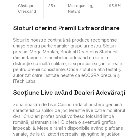
Câștiguri
35+
Microgaming,
95.8%
Crescând
NetEnt
Sloturi oferind Premii Extraordinare
Sloturile noastre continuă să produce recompense
uriașe pentru participanților grupului nostru. Sloturi
precum Mega Moolah, Book al Dead plus Starburst
rămân favoritele membrilor, aducând nu simplu
distracție cu înaltă calitate, ci și precum și șanse reale
pentru premii consistente. Orice slotul se află testat și
autorizat către institute neutre ca eCOGRA precum și
iTech Labs.
Secțiune Live având Dealeri Adevărați
Zona noastră de Live Casino redă atmosfera genuină
caracteristică sălilor de joc terestre live către monitorul
dvs.. Crupieri profesioniști vorbesc folosind limba
română, și transmisiile HD oferă o aventură grafică
impecabilă. Mesele rămân disponibile având plafoane
variate, de la utilizatori recreativi ajungând la jucători