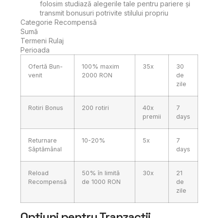
folosim studiază alegerile tale pentru pariere și
transmit bonusuri potrivite stilului propriu
Categorie Recompensă
Sumă
Termeni Rulaj
Perioada
Ofertă Bun-
100% maxim
35x
30
venit
2000 RON
de
zile
Rotiri Bonus
200 rotiri
40x
7
premii
days
Returnare
10-20%
5x
7
Săptămânal
days
Reload
50% în limită
30x
21
Recompensă
de 1000 RON
de
zile
Opțiuni pentru Tranzacții