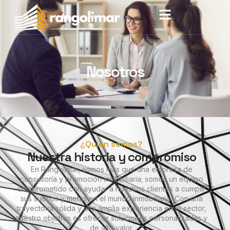
Nosotros
¿Quién somos?
Nuestra historia y compromiso
En Rangolimar, somos más que una empresa de
consultoría y promoción inmobiliaria; somos un equipo
comprometido con ayudar a nuestros clientes a cumplir
sus sueños y metas en el mundo inmobiliario. Con una
trayectoria sólida y una amplia experiencia en el sector,
nuestro objetivo es ofrecer soluciones personalizadas y
de alto valor.