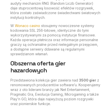
audyty mechanizm RNG (Random Liczb Generator)
daje stuprocentową losowość efektów rozgrywek,
która zostało zaświadczone świadectwami światowych
instytucji kontrolnych.
W
Wonaco casino
stosujemy nowoczesne systemy
kodowania SSL 256-bitowe, identyczne do tymi
wykorzystywanymi za pomocą instytucje finansowe.
Każda operacja płatnicza oraz informacje personalne
graczy są ochranialne przed nielegalnym przejęciem,
a dostępne serwery ddawane są regularnymi
sprawdzianom włamań.
Obszerna oferta gier
hazardowych
Przedstawiona kolekcja gier zawiera nad
3500 gier
z
renomowanych producentów software’u. Kooperujemy
wraz z oto liderami branży jak Net Entertainment,
Pragmatic Gra, Ewolucja Gaming, Microgaming a także
Play’n GO, która daje najwyższą poziom rozgrywki
oraz pionierskie funkcje.