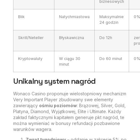
biznesowych
Blik
Natychmiastowa
Maksymalnie
0
24 godzin
Skrill/Neteller
Błyskawiczna
Do 12h
ze
pr
Kryptowaluty
W ciągu 30
Do 60 minut
0
minut
Unikalny system nagród
Wonaco Casino proponuje wielostopniowy mechanizm
Very Important Player zbudowany swe elementy
zawierający
ośmiu poziomów
: Brązowej, Silver, Gold,
Platyna, Diamond, Wyjątkowej, Elite i Ultimate. Każdy
zakład faktycznymi kapitałem generuje pkt nagród, te
można wymieniać w bonusy refundacji pozbawione
warunków wagera.
Zwrot tygodniowy
– oddanie w zakresie 5% po