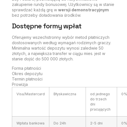
zakupienie rundy bonusowej. Użytkownicy są w stanie
sprawdzać każdą grę w
wersji demonstracyjnym
bez potrzeby doładowania środków.
Dostępne formy wpłat
Oferujemy wszechstronny wybór metod płatniczych
dostosowanych według wymagań rodzimych graczy.
Minimalna wartość depozytu wynosi zaledwie 50
złotych, a największa transfer w ciągu mies. jest w
stanie dojść do 500 000 złotych.
Forma płatności
Okres depozytu
Termin płatności
Prowizja
Visa/Mastercard
Błyskawiczna
od jednego
0
do trzech
dni
pracujących
Wpłata bankowa
Do 24h
2-5 dni
0