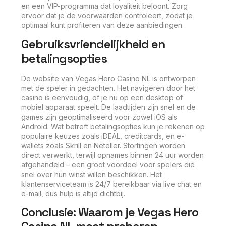
en een VIP-programma dat loyaliteit beloont. Zorg
ervoor dat je de voorwaarden controleert, zodat je
optimaal kunt profiteren van deze aanbiedingen.
Gebruiksvriendelijkheid en
betalingsopties
De website van Vegas Hero Casino NL is ontworpen
met de speler in gedachten. Het navigeren door het
casino is eenvoudig, of je nu op een desktop of
mobiel apparaat speelt. De laadtijden zijn snel en de
games zijn geoptimaliseerd voor zowel iOS als
Android. Wat betreft betalingsopties kun je rekenen op
populaire keuzes zoals iDEAL, creditcards, en e-
wallets zoals Skrill en Neteller. Stortingen worden
direct verwerkt, terwijl opnames binnen 24 uur worden
afgehandeld – een groot voordeel voor spelers die
snel over hun winst willen beschikken. Het
klantenserviceteam is 24/7 bereikbaar via live chat en
e-mail, dus hulp is altijd dichtbij.
Conclusie: Waarom je Vegas Hero