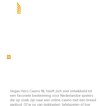
Waarom Vegas Hero Casino NL
de beste keuze is voor online
gokken
5 octubre, 2025
Vegas Hero Casino NL heeft zich snel ontwikkeld tot
een favoriete bestemming voor Nederlandse spelers
die op zoek zijn naar een online casino met een breed
aanbod. Of je nu van gokkasten, tafelspelen of live