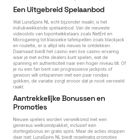
Een Uitgebreid Spelaanbod
Wat LunaSpins NL echt bijzonder maakt, is het
indrukwekkende spelaanbod. Van de nieuwste
videoslots van topontwikkelaars zoals NetEnt en
Microgaming tot klassieke tafelspellen zoals blackjack
en roulette, er is altijd iets nieuws te ontdekken.
Daarnaast biedt het casino een live casino-ervaring
waar je met echte dealers kunt spelen, wat de
spanning en authenticiteit naar een hoger niveau tilt. Of
je nu een fan bent van progressieve jackpots of
gewoon wilt ontspannen met een paar rondjes
gokken, de variatie zorgt ervoor dat je nooit verveeld
raakt.
Aantrekkelijke Bonussen en
Promoties
Nieuwe spelers worden verwelkomd met een
genereus welkomstpakket, inclusief een
stortingsbonus en gratis spins. Maar de acties stoppen
daar niet: LunaSpins NL biedt regelmatig promoties