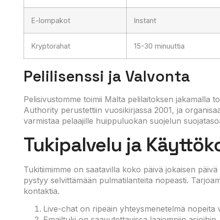
E-lompakot
Instant
Kryptorahat
15-30 minuuttia
Pelilisenssi ja Valvonta
Pelisivustomme toimii Malta pelilaitoksen jakamalla 
Authority perustettiin vuosikirjassa 2001, ja organis
varmistaa pelaajille huippuluokan suojelun suojataso
Tukipalvelu ja Käyttö
Tukitiimimme on saatavilla koko päivä jokaisen päivä v
pystyy selvittämään pulmatilanteita nopeasti. Tarjoam
kontaktia.
Live-chat on ripeäin yhteysmenetelmä nopeita vaa
Emailtuki on saavutettavissa laajempiin asioihin