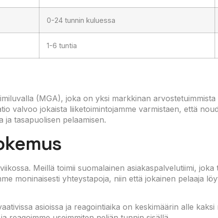
0-24 tunnin kuluessa
1-6 tuntia
toimiluvalla (MGA), joka on yksi markkinan arvostetuimmista
aatio valvoo jokaista liiketoimintojamme varmistaen, että no
a ja tasapuolisen pelaamisen.
kokemus
iikossa. Meillä toimii suomalainen asiakaspalvelutiimi, joka 
me moninaisesti yhteystapoja, niin että jokainen pelaaja lö
tivissa asioissa ja reagointiaika on keskimäärin alle kaksi 
, ja reagoimme useimmiten neljän tunnin sisällä