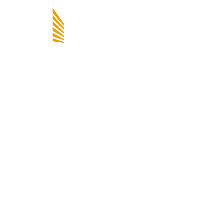
Inicio
No
Twinvegas Cas