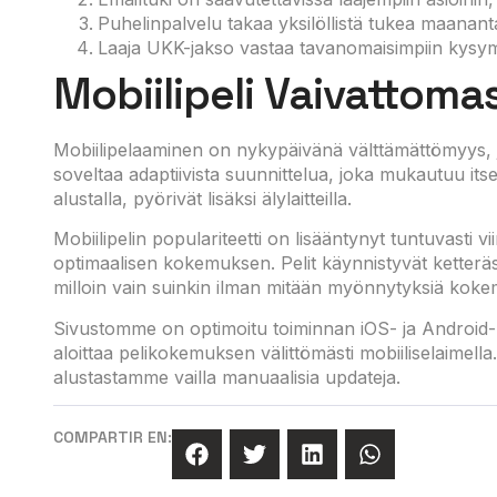
Puhelinpalvelu takaa yksilöllistä tukea maanant
Laaja UKK-jakso vastaa tavanomaisimpiin kysymy
Mobiilipeli Vaivattomas
Mobiilipelaaminen on nykypäivänä välttämättömyys, ja
soveltaa adaptiivista suunnittelua, joka mukautuu its
alustalla, pyörivät lisäksi älylaitteilla.
Mobiilipelin populariteetti on lisääntynyt tuntuvast
optimaalisen kokemuksen. Pelit käynnistyvät ketterästi
milloin vain suinkin ilman mitään myönnytyksiä koke
Sivustomme on optimoitu toiminnan iOS- ja Android-käytt
aloittaa pelikokemuksen välittömästi mobiiliselaimella. 
alustastamme vailla manuaalisia updateja.
COMPARTIR EN: