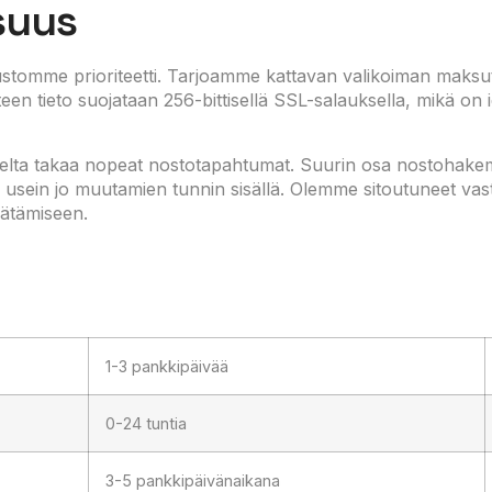
suus
tomme prioriteetti. Tarjoamme kattavan valikoiman maksutap
en tieto suojataan 256-bittisellä SSL-salauksella, mikä on id
ta takaa nopeat nostotapahtumat. Suurin osa nostohakemuks
lläsi usein jo muutamien tunnin sisällä. Olemme sitoutuneet vas
äätämiseen.
1-3 pankkipäivää
0-24 tuntia
3-5 pankkipäivänaikana