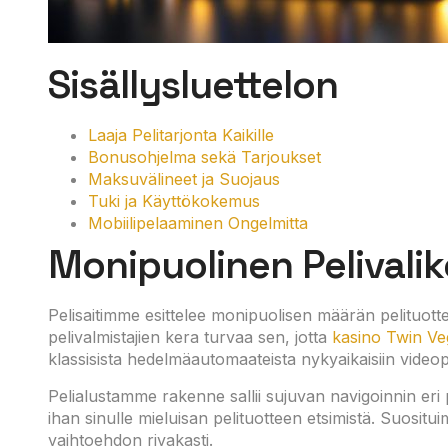
Sisällysluettelon
Laaja Pelitarjonta Kaikille
Bonusohjelma sekä Tarjoukset
Maksuvälineet ja Suojaus
Tuki ja Käyttökokemus
Mobiilipelaaminen Ongelmitta
Monipuolinen Pelivalik
Pelisaitimme esittelee monipuolisen määrän pelituotte
pelivalmistajien kera turvaa sen, jotta
kasino Twin Ve
klassisista hedelmäautomaateista nykyaikaisiin videope
Pelialustamme rakenne sallii sujuvan navigoinnin eri
ihan sinulle mieluisan pelituotteen etsimistä. Suositui
vaihtoehdon rivakasti.