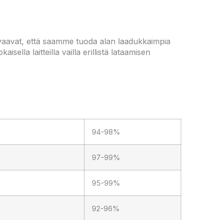
rvaavat, että saamme tuoda alan laadukkaimpia
lla laitteilla vailla erillistä lataamisen
94-98%
97-99%
95-99%
92-96%