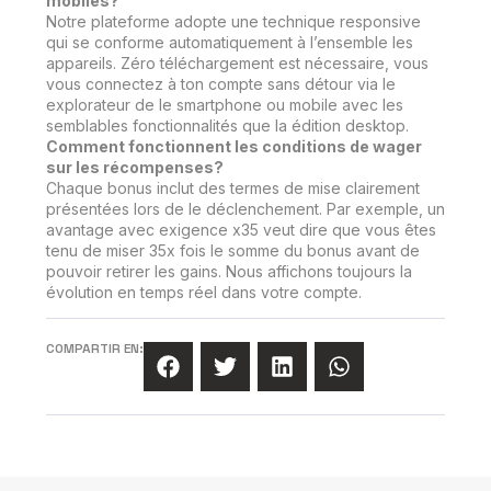
mobiles?
Notre plateforme adopte une technique responsive
qui se conforme automatiquement à l’ensemble les
appareils. Zéro téléchargement est nécessaire, vous
vous connectez à ton compte sans détour via le
explorateur de le smartphone ou mobile avec les
semblables fonctionnalités que la édition desktop.
Comment fonctionnent les conditions de wager
sur les récompenses?
Chaque bonus inclut des termes de mise clairement
présentées lors de le déclenchement. Par exemple, un
avantage avec exigence x35 veut dire que vous êtes
tenu de miser 35x fois le somme du bonus avant de
pouvoir retirer les gains. Nous affichons toujours la
évolution en temps réel dans votre compte.
COMPARTIR EN: