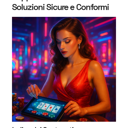
Soluzioni Sicure e Conformi