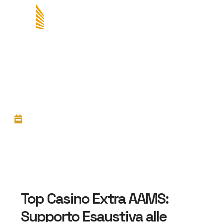
Top Casino Extra AAMS:
Supporto Esaustiva alle
Soluzioni Sicure e Conformi
18 junio, 2026
Top Casino Extra AAMS:
Supporto Esaustiva alle