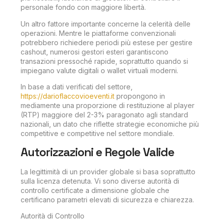
personale fondo con maggiore libertà.
Un altro fattore importante concerne la celerità delle
operazioni. Mentre le piattaforme convenzionali
potrebbero richiedere periodi più estese per gestire
cashout, numerosi gestori esteri garantiscono
transazioni pressoché rapide, soprattutto quando si
impiegano valute digitali o wallet virtuali moderni.
In base a dati verificati del settore,
https://darioflaccovioeventi.it
propongono in
mediamente una proporzione di restituzione al player
(RTP) maggiore del 2-3% paragonato agli standard
nazionali, un dato che riflette strategie economiche più
competitive e competitive nel settore mondiale.
Autorizzazioni e Regole Valide
La legittimità di un provider globale si basa soprattutto
sulla licenza detenuta. Vi sono diverse autorità di
controllo certificate a dimensione globale che
certificano parametri elevati di sicurezza e chiarezza.
Autorità di Controllo