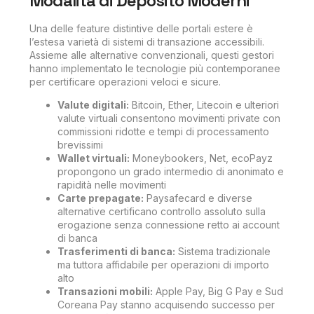
Modalità di Deposito Moderni
Una delle feature distintive delle portali estere è
l’estesa varietà di sistemi di transazione accessibili.
Assieme alle alternative convenzionali, questi gestori
hanno implementato le tecnologie più contemporanee
per certificare operazioni veloci e sicure.
Valute digitali:
Bitcoin, Ether, Litecoin e ulteriori
valute virtuali consentono movimenti private con
commissioni ridotte e tempi di processamento
brevissimi
Wallet virtuali:
Moneybookers, Net, ecoPayz
propongono un grado intermedio di anonimato e
rapidità nelle movimenti
Carte prepagate:
Paysafecard e diverse
alternative certificano controllo assoluto sulla
erogazione senza connessione retto ai account
di banca
Trasferimenti di banca:
Sistema tradizionale
ma tuttora affidabile per operazioni di importo
alto
Transazioni mobili:
Apple Pay, Big G Pay e Sud
Coreana Pay stanno acquisendo successo per