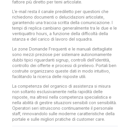
fattore più diretto per temi articolate.
L’e-mail resta il canale prediletto per questioni che
richiedono documenti o delucidazioni articolate,
garantendo una traccia scritta della comunicazione. I
tempi di replica cambiano generalmente tra le due e le
ventiquattro hours, a funzione della difficoltà della
istanza e del carico di lavoro del squadra.
Le zone Domande Frequenti e le manuali dettagliate
sono mezzi preziose per sistemare autonomamente
dubbi tipici riguardanti signup, controlli dell’identità,
controllo dei offerte e processi di prelievo. Portali ben
costruite organizzano queste dati in modo intuitivo,
facilitando la ricerca delle risposte utili.
La competenza del organico di assistenza si misura
non soltanto esclusivamente nella rapidità delle
risposte, ma altresì nella competenza specialistica e
nella abilità di gestire situazioni sensibili con sensibilità.
Operatori seri istruiscono continuamente il personale
staff, rinnovandolo sulle moderne caratteristiche della
portale e sulle migliori pratiche di customer care.