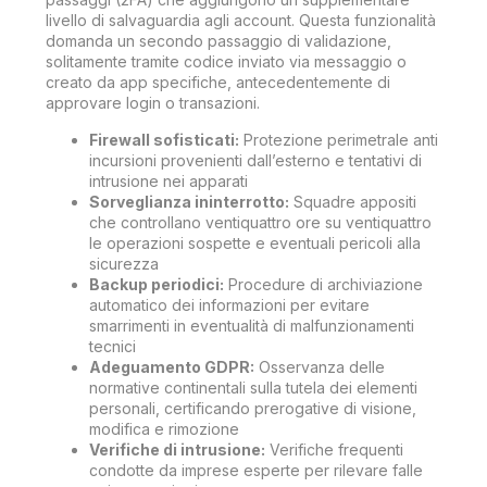
livello di salvaguardia agli account. Questa funzionalità
domanda un secondo passaggio di validazione,
solitamente tramite codice inviato via messaggio o
creato da app specifiche, antecedentemente di
approvare login o transazioni.
Firewall sofisticati:
Protezione perimetrale anti
incursioni provenienti dall’esterno e tentativi di
intrusione nei apparati
Sorveglianza ininterrotto:
Squadre appositi
che controllano ventiquattro ore su ventiquattro
le operazioni sospette e eventuali pericoli alla
sicurezza
Backup periodici:
Procedure di archiviazione
automatico dei informazioni per evitare
smarrimenti in eventualità di malfunzionamenti
tecnici
Adeguamento GDPR:
Osservanza delle
normative continentali sulla tutela dei elementi
personali, certificando prerogative di visione,
modifica e rimozione
Verifiche di intrusione:
Verifiche frequenti
condotte da imprese esperte per rilevare falle