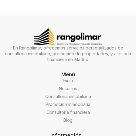
En Rangolimar, ofrecemos servicios personalizados de
consultoría inmobiliaria, promoción de propiedades, y asesoría
financiera en Madrid.
Menú
Inicio
Nosotros
Consultoría inmobiliaria
Promoción inmobiliaria
Consultoría financiera
Blog
Información