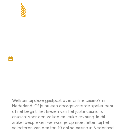
TOP 10 Online Casino NL: Jouw
Gids voor de Beste Kansspelen
8 noviembre, 2025
Welkom bij deze gastpost over online casino’s in
Nederland. Of je nu een doorgewinterde speler bent
of net begint, het kiezen van het juiste casino is
cruciaal voor een veilige en leuke ervaring. In dit
artikel bespreken we waar je op moet letten bij het
selecteren van een top 10 online casino in Nederland.