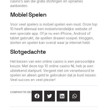
casino’s aan die gratis stortingen en opnames
aanbieden.
Mobiel Spelen
Voor veel spelers is mobiel spelen een must. Onze top
10 heeft allemaal een mobielvriendelijke website of
een speciale app. Of je nu een iPhone, Android of
tablet gebruikt, de spellen draaien soepel. Inloggen,
storten en spelen kan overal waar je internet hebt.
Slotgedachte
Het kiezen van een online casino is een persoonlijke
keuze. Met deze top 10 online casino NL heb je een
uitstekend startpunt. Vergeet niet om verantwoord te
spelen en alleen geld te gebruiken dat je kunt missen.
Veel succes en veel plezier!
COMPARTIR EN: