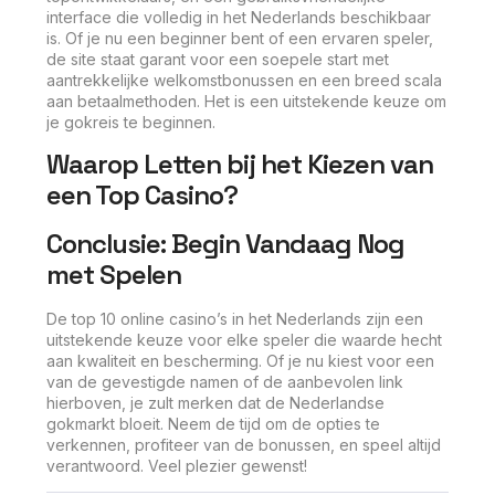
interface die volledig in het Nederlands beschikbaar
is. Of je nu een beginner bent of een ervaren speler,
de site staat garant voor een soepele start met
aantrekkelijke welkomstbonussen en een breed scala
aan betaalmethoden. Het is een uitstekende keuze om
je gokreis te beginnen.
Waarop Letten bij het Kiezen van
een Top Casino?
Conclusie: Begin Vandaag Nog
met Spelen
De top 10 online casino’s in het Nederlands zijn een
uitstekende keuze voor elke speler die waarde hecht
aan kwaliteit en bescherming. Of je nu kiest voor een
van de gevestigde namen of de aanbevolen link
hierboven, je zult merken dat de Nederlandse
gokmarkt bloeit. Neem de tijd om de opties te
verkennen, profiteer van de bonussen, en speel altijd
verantwoord. Veel plezier gewenst!