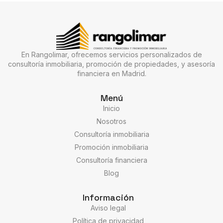
En Rangolimar, ofrecemos servicios personalizados de
consultoría inmobiliaria, promoción de propiedades, y asesoría
financiera en Madrid.
Menú
Inicio
Nosotros
Consultoría inmobiliaria
Promoción inmobiliaria
Consultoría financiera
Blog
Información
Aviso legal
Política de privacidad