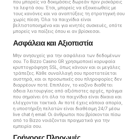
που μπορείς να δοκιμάσεις δωρεάν πριν ρισκάρεις
τα λεφτά σου. Έτσι, μπορείς να εξοικειωθείς με
τους κανόνες και να αναπτύξεις τη στρατηγική σου
χωρίς πίεση. Όλα τα παιχνίδια είναι
βελτιστοποιημένα και για κινητές συσκευές, οπότε
μπορείς να παίζεις όπου κι αν βρίσκεσαι.
Ασφάλεια και Αξιοπιστία
Μην ανησυχείς για την ασφάλεια των δεδομένων
σου. Το Bizzo Casino GR χρησιμοποιεί κορυφαία
κρυπτογράφηση SSL, όπως κάνουν και οι μεγάλες
τράπεζες. Κάθε συναλλαγή σου προστατεύεται
αυστηρά, και οι προσωπικές σου πληροφορίες δεν
διαρρέουν ποτέ. Επιπλέον, το καζίνο διαθέτει
άδεια λειτουργίας από αξιόπιστες αρχές, πράγμα
που σημαίνει ότι όλα τα παιχνίδια είναι δίκαια και
ελέγχονται τακτικά. Αν ποτέ έχεις κάποια απορία,
η υποστήριξη πελατών είναι διαθέσιμη 24/7 μέσω
live chat ή email. Οι άνθρωποι που βρίσκονται πίσω
από το Bizzo νοιάζονται πραγματικά για την
εμπειρία σου.
Γρήγορες Πληρωμές