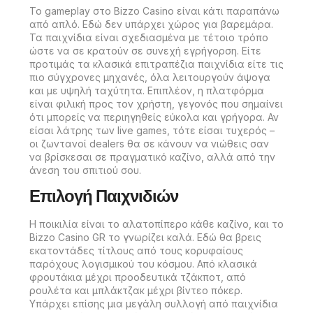
Το gameplay στο Bizzo Casino είναι κάτι παραπάνω
από απλό. Εδώ δεν υπάρχει χώρος για βαρεμάρα.
Τα παιχνίδια είναι σχεδιασμένα με τέτοιο τρόπο
ώστε να σε κρατούν σε συνεχή εγρήγορση. Είτε
προτιμάς τα κλασικά επιτραπέζια παιχνίδια είτε τις
πιο σύγχρονες μηχανές, όλα λειτουργούν άψογα
και με υψηλή ταχύτητα. Επιπλέον, η πλατφόρμα
είναι φιλική προς τον χρήστη, γεγονός που σημαίνει
ότι μπορείς να περιηγηθείς εύκολα και γρήγορα. Αν
είσαι λάτρης των live games, τότε είσαι τυχερός –
οι ζωντανοί dealers θα σε κάνουν να νιώθεις σαν
να βρίσκεσαι σε πραγματικό καζίνο, αλλά από την
άνεση του σπιτιού σου.
Επιλογή Παιχνιδιών
Η ποικιλία είναι το αλατοπίπερο κάθε καζίνο, και το
Bizzo Casino GR το γνωρίζει καλά. Εδώ θα βρεις
εκατοντάδες τίτλους από τους κορυφαίους
παρόχους λογισμικού του κόσμου. Από κλασικά
φρουτάκια μέχρι προοδευτικά τζάκποτ, από
ρουλέτα και μπλάκτζακ μέχρι βίντεο πόκερ.
Υπάρχει επίσης μια μεγάλη συλλογή από παιχνίδια