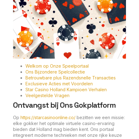
Welkom op Onze Speelportaal
Ons Bijzondere Spelcollectie
Betrouwbare plus Razendsnelle Transacties
Exclusieve Acties met Voordelen
Star Casino Holland Kampioen Verhalen
Veelgestelde Vragen
Ontvangst bij Ons Gokplatform
Op
https://starcasinoonline.co/
bezitten we een missie:
elke gokker het optimale virtuele casino-ervaring
bieden dat Holland mag bieden kent. Ons portaal
integreert moderne technieken met onze rijke keuze