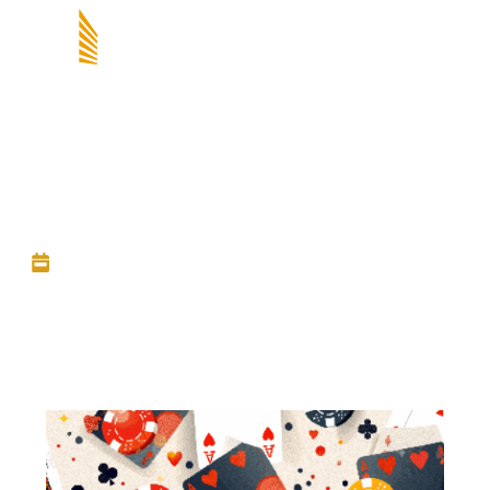
Ster Casino Nederland: Jouw
Ultieme Locatie voor Digitale
Speelvermaak
3 junio, 2026