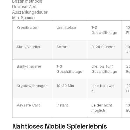
Bezahlmethode
Deposit-Zeit
Auszahlungsdauer
Min. Summe
Kreditkarten
Unmittelbar
1-3
10
Geschäftstage
E
Skrill/Neteller
Sofort
0-24 Stunden
10
€
Bank-Transfer
1-3
drei bis fünf
20
Geschäftstage
Geschäftstage
E
Kryptowährungen
10-30 Min
eine bis zwei
2
h
E
Paysafe Card
Instant
Leider nicht
10
möglich
E
Nahtloses Mobile Spielerlebnis