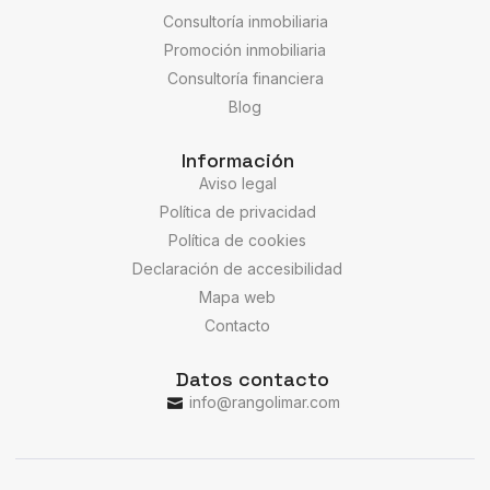
Consultoría inmobiliaria
Promoción inmobiliaria
Consultoría financiera
Blog
Información
Aviso legal
Política de privacidad
Política de cookies
Declaración de accesibilidad
Mapa web
Contacto
Datos contacto
info@rangolimar.com