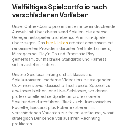
Vielfältiges Spielportfolio nach
verschiedenen Vorlieben
Unser Online-Casino präsentiert eine beeindruckende
Auswahl mit über dreitausend Spielen, die ebenso
Gelegenheitsspieler und ebenso Premium-Spieler
überzeugen. Das
hier klicken
arbeitet gemeinsam mit
renommierten Providern darunter Net Entertainment,
Microgaming, Play’n Go und Pragmatic Play
gemeinsam, zur maximale Standards und Fairness
sicherzustellen sichern.
Unsere Spielesammlung enthält klassische
Spielautomaten, moderne Videoslots mit steigenden
Gewinnen sowie klassische Tischspiele. Speziell zu
erwähnen bleiben jene Live-Sektionen, wo denen
professionelle echte Spielleiter professionelle
Spielrunden durchführen. Black Jack, französisches
Roulette, Baccarat plus Poker existieren mit
verschiedenen Varianten zur freien Verfügung, womit
strategisch Denkende voll auf ihren Rechnung
profitieren.