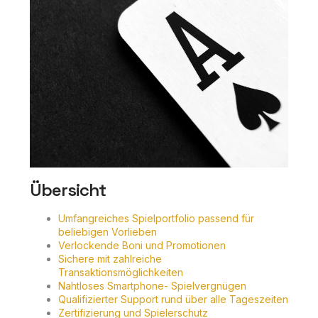
Übersicht
Umfangreiches Spielportfolio passend für
beliebigen Vorlieben
Verlockende Boni und Promotionen
Sichere mit zahlreiche
Transaktionsmöglichkeiten
Nahtloses Smartphone- Spielvergnügen
Qualifizierter Support rund über alle Tageszeiten
Zertifizierung und Spielerschutz