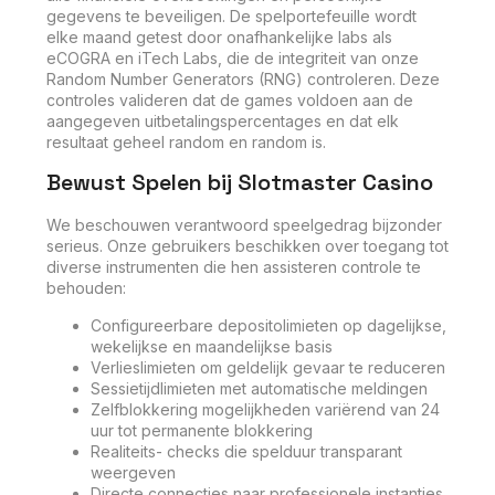
gegevens te beveiligen. De spelportefeuille wordt
elke maand getest door onafhankelijke labs als
eCOGRA en iTech Labs, die de integriteit van onze
Random Number Generators (RNG) controleren. Deze
controles valideren dat de games voldoen aan de
aangegeven uitbetalingspercentages en dat elk
resultaat geheel random en random is.
Bewust Spelen bij Slotmaster Casino
We beschouwen verantwoord speelgedrag bijzonder
serieus. Onze gebruikers beschikken over toegang tot
diverse instrumenten die hen assisteren controle te
behouden:
Configureerbare depositolimieten op dagelijkse,
wekelijkse en maandelijkse basis
Verlieslimieten om geldelijk gevaar te reduceren
Sessietijdlimieten met automatische meldingen
Zelfblokkering mogelijkheden variërend van 24
uur tot permanente blokkering
Realiteits- checks die spelduur transparant
weergeven
Directe connecties naar professionele instanties