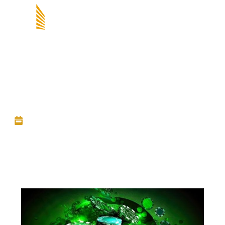
Slotmaster Casino: Uw Ultieme
Bestemming voor Digitale
Gokentertainment
3 julio, 2026