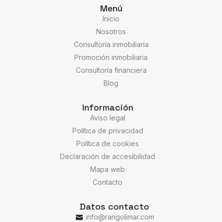
Menú
Inicio
Nosotros
Consultoría inmobiliaria
Promoción inmobiliaria
Consultoría financiera
Blog
Información
Aviso legal
Política de privacidad
Política de cookies
Declaración de accesibilidad
Mapa web
Contacto
Datos contacto
info@rangolimar.com