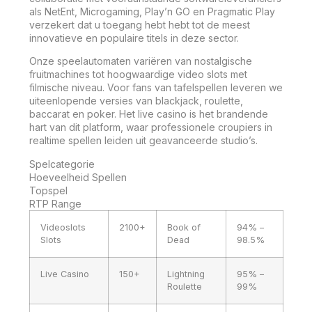
als NetEnt, Microgaming, Play’n GO en Pragmatic Play
verzekert dat u toegang hebt hebt tot de meest
innovatieve en populaire titels in deze sector.
Onze speelautomaten variëren van nostalgische
fruitmachines tot hoogwaardige video slots met
filmische niveau. Voor fans van tafelspellen leveren we
uiteenlopende versies van blackjack, roulette,
baccarat en poker. Het live casino is het brandende
hart van dit platform, waar professionele croupiers in
realtime spellen leiden uit geavanceerde studio’s.
Spelcategorie
Hoeveelheid Spellen
Topspel
RTP Range
Videoslots
2100+
Book of
94% –
Slots
Dead
98.5%
Live Casino
150+
Lightning
95% –
Roulette
99%