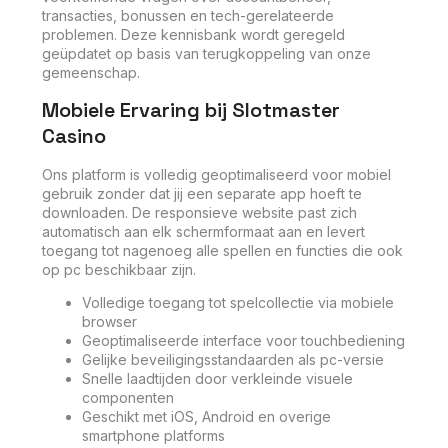
transacties, bonussen en tech-gerelateerde
problemen. Deze kennisbank wordt geregeld
geüpdatet op basis van terugkoppeling van onze
gemeenschap.
Mobiele Ervaring bij Slotmaster
Casino
Ons platform is volledig geoptimaliseerd voor mobiel
gebruik zonder dat jij een separate app hoeft te
downloaden. De responsieve website past zich
automatisch aan elk schermformaat aan en levert
toegang tot nagenoeg alle spellen en functies die ook
op pc beschikbaar zijn.
Volledige toegang tot spelcollectie via mobiele
browser
Geoptimaliseerde interface voor touchbediening
Gelijke beveiligingsstandaarden als pc-versie
Snelle laadtijden door verkleinde visuele
componenten
Geschikt met iOS, Android en overige
smartphone platforms