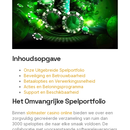
Inhoudsopgave
Onze Uitgebreide Spelportfolio
Beveiliging en Betrouwbaarheid
Betaalopties en Verwerkingssnelheid
Acties en Beloningsprogramma
Support en Beschikbaarheid
Het Omvangrijke Spelportfolio
Binnen
slotmaster casino online
bieden we over een
zorgvuldig gecreëerde verzameling van ruim dan
3000 spelopties die naar elke smaak voldoen. De
collaboratie met vooraanstaande softwareleveranciers