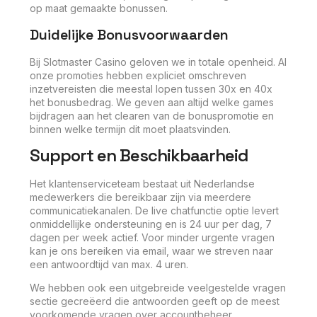
op maat gemaakte bonussen.
Duidelijke Bonusvoorwaarden
Bij Slotmaster Casino geloven we in totale openheid. Al
onze promoties hebben expliciet omschreven
inzetvereisten die meestal lopen tussen 30x en 40x
het bonusbedrag. We geven aan altijd welke games
bijdragen aan het clearen van de bonuspromotie en
binnen welke termijn dit moet plaatsvinden.
Support en Beschikbaarheid
Het klantenserviceteam bestaat uit Nederlandse
medewerkers die bereikbaar zijn via meerdere
communicatiekanalen. De live chatfunctie optie levert
onmiddellijke ondersteuning en is 24 uur per dag, 7
dagen per week actief. Voor minder urgente vragen
kan je ons bereiken via email, waar we streven naar
een antwoordtijd van max. 4 uren.
We hebben ook een uitgebreide veelgestelde vragen
sectie gecreëerd die antwoorden geeft op de meest
voorkomende vragen over accountbeheer,