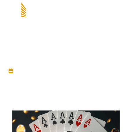
Scopri il Mondo di
Intrattenimento Totale su Star
Casino
3 junio, 2026