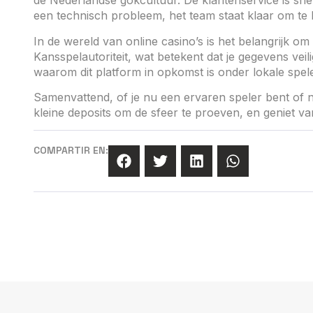
de Nederlandse gokcultuur. De klantenservice is sne
een technisch probleem, het team staat klaar om te 
In de wereld van online casino’s is het belangrijk 
Kansspelautoriteit, wat betekent dat je gegevens veili
waarom dit platform in opkomst is onder lokale spele
Samenvattend, of je nu een ervaren speler bent of n
kleine deposits om de sfeer te proeven, en geniet van 
COMPARTIR EN: