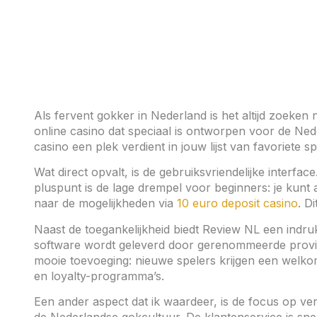
Als fervent gokker in Nederland is het altijd zoeken 
online casino dat speciaal is ontworpen voor de Ned
casino een plek verdient in jouw lijst van favoriete sp
Wat direct opvalt, is de gebruiksvriendelijke interfa
pluspunt is de lage drempel voor beginners: je kunt a
naar de mogelijkheden via
10 euro deposit casino
. D
Naast de toegankelijkheid biedt Review NL een indrukw
software wordt geleverd door gerenommeerde provid
mooie toevoeging: nieuwe spelers krijgen een welkom
en loyalty-programma’s.
Een ander aspect dat ik waardeer, is de focus op vera