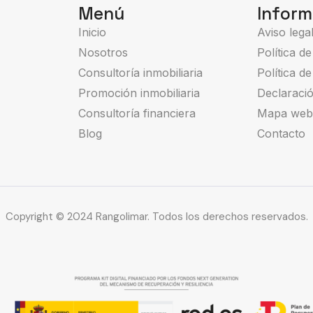
Menú
Inform
Inicio
Aviso lega
Nosotros
Política de
Consultoría inmobiliaria
Política d
Promoción inmobiliaria
Declaració
Consultoría financiera
Mapa web
Blog
Contacto
Copyright © 2024 Rangolimar. Todos los derechos reservados.