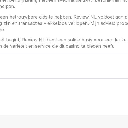
l en behulpzaam, met een livechat die 24/7 beschikbaar is. 
helpen.
om een betrouwbare gids te hebben. Review NL voldoet aan 
g zijn en transacties vlekkeloos verlopen. Mijn advies: prob
rs.
et begint, Review NL biedt een solide basis voor een leuke 
de variëteit en service die dit casino te bieden heeft.