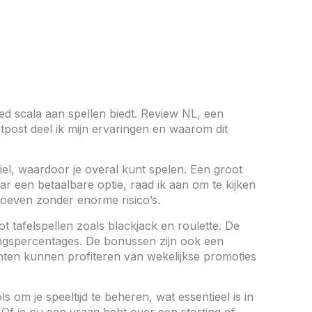
eed scala aan spellen biedt. Review NL, een
tpost deel ik mijn ervaringen en waarom dit
biel, waardoor je overal kunt spelen. Een groot
ar een betaalbare optie, raad ik aan om te kijken
proeven zonder enorme risico’s.
t tafelspellen zoals blackjack en roulette. De
ngspercentages. De bonussen zijn ook een
anten kunnen profiteren van wekelijkse promoties
 om je speeltijd te beheren, wat essentieel is in