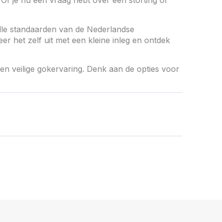
Of je nu een vraag hebt over een storting of
alle standaarden van de Nederlandse
eer het zelf uit met een kleine inleg en ontdek
en veilige gokervaring. Denk aan de opties voor