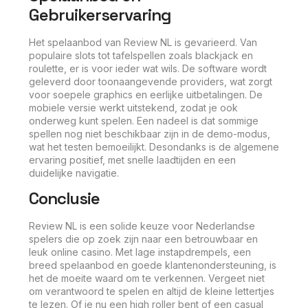
Gebruikerservaring
Het spelaanbod van Review NL is gevarieerd. Van
populaire slots tot tafelspellen zoals blackjack en
roulette, er is voor ieder wat wils. De software wordt
geleverd door toonaangevende providers, wat zorgt
voor soepele graphics en eerlijke uitbetalingen. De
mobiele versie werkt uitstekend, zodat je ook
onderweg kunt spelen. Een nadeel is dat sommige
spellen nog niet beschikbaar zijn in de demo-modus,
wat het testen bemoeilijkt. Desondanks is de algemene
ervaring positief, met snelle laadtijden en een
duidelijke navigatie.
Conclusie
Review NL is een solide keuze voor Nederlandse
spelers die op zoek zijn naar een betrouwbaar en
leuk online casino. Met lage instapdrempels, een
breed spelaanbod en goede klantenondersteuning, is
het de moeite waard om te verkennen. Vergeet niet
om verantwoord te spelen en altijd de kleine lettertjes
te lezen. Of je nu een high roller bent of een casual