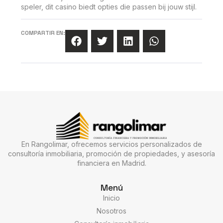
speler, dit casino biedt opties die passen bij jouw stijl.
COMPARTIR EN:
En Rangolimar, ofrecemos servicios personalizados de
consultoría inmobiliaria, promoción de propiedades, y asesoría
financiera en Madrid.
Menú
Inicio
Nosotros