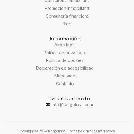
Consultoría inmobiliaria
Promoción inmobiliaria
Consultoría financiera
Blog
Información
Aviso legal
Política de privacidad
Política de cookies
Declaración de accesibilidad
Mapa web
Contacto
Datos contacto
info@rangolimar.com
Copyright © 2024 Rangolimar. Todos los derechos reservados.