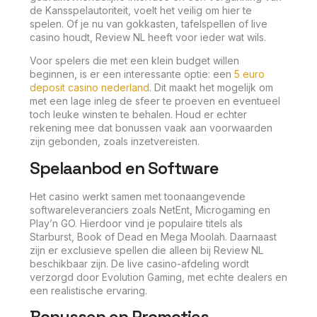
de Kansspelautoriteit, voelt het veilig om hier te
spelen. Of je nu van gokkasten, tafelspellen of live
casino houdt, Review NL heeft voor ieder wat wils.
Voor spelers die met een klein budget willen
beginnen, is er een interessante optie: een
5 euro
deposit casino nederland
. Dit maakt het mogelijk om
met een lage inleg de sfeer te proeven en eventueel
toch leuke winsten te behalen. Houd er echter
rekening mee dat bonussen vaak aan voorwaarden
zijn gebonden, zoals inzetvereisten.
Spelaanbod en Software
Het casino werkt samen met toonaangevende
softwareleveranciers zoals NetEnt, Microgaming en
Play’n GO. Hierdoor vind je populaire titels als
Starburst, Book of Dead en Mega Moolah. Daarnaast
zijn er exclusieve spellen die alleen bij Review NL
beschikbaar zijn. De live casino-afdeling wordt
verzorgd door Evolution Gaming, met echte dealers en
een realistische ervaring.
Bonussen en Promoties