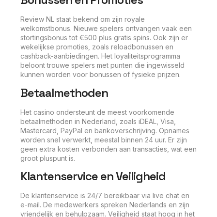
Review NL staat bekend om zijn royale
welkomstbonus. Nieuwe spelers ontvangen vaak een
stortingsbonus tot €500 plus gratis spins. Ook zijn er
wekelijkse promoties, zoals reloadbonussen en
cashback-aanbiedingen. Het loyaliteitsprogramma
beloont trouwe spelers met punten die ingewisseld
kunnen worden voor bonussen of fysieke prijzen.
Betaalmethoden
Het casino ondersteunt de meest voorkomende
betaalmethoden in Nederland, zoals iDEAL, Visa,
Mastercard, PayPal en bankoverschrijving. Opnames
worden snel verwerkt, meestal binnen 24 uur. Er zijn
geen extra kosten verbonden aan transacties, wat een
groot pluspunt is.
Klantenservice en Veiligheid
De klantenservice is 24/7 bereikbaar via live chat en
e-mail. De medewerkers spreken Nederlands en zijn
vriendelijk en behulpzaam. Veiligheid staat hoog in het