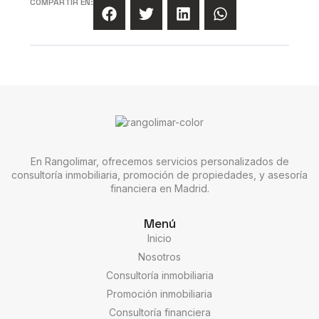
COMPARTIR EN:
En Rangolimar, ofrecemos servicios personalizados de
consultoría inmobiliaria, promoción de propiedades, y asesoría
financiera en Madrid.
Menú
Inicio
Nosotros
Consultoría inmobiliaria
Promoción inmobiliaria
Consultoría financiera