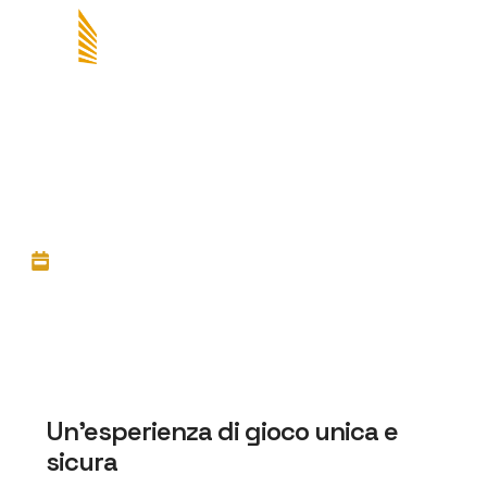
Queen Casino IT:
l’intrattenimento di qualità per
i giocatori italiani
19 marzo, 2026
Un’esperienza di gioco unica e
sicura