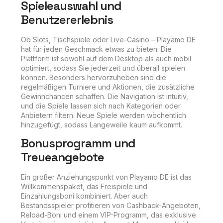
Spieleauswahl und
Benutzererlebnis
Ob Slots, Tischspiele oder Live-Casino – Playamo DE
hat für jeden Geschmack etwas zu bieten. Die
Plattform ist sowohl auf dem Desktop als auch mobil
optimiert, sodass Sie jederzeit und überall spielen
können. Besonders hervorzuheben sind die
regelmäßigen Turniere und Aktionen, die zusätzliche
Gewinnchancen schaffen. Die Navigation ist intuitiv,
und die Spiele lassen sich nach Kategorien oder
Anbietern filtern. Neue Spiele werden wöchentlich
hinzugefügt, sodass Langeweile kaum aufkommt.
Bonusprogramm und
Treueangebote
Ein großer Anziehungspunkt von Playamo DE ist das
Willkommenspaket, das Freispiele und
Einzahlungsboni kombiniert. Aber auch
Bestandsspieler profitieren von Cashback-Angeboten,
Reload-Boni und einem VIP-Programm, das exklusive