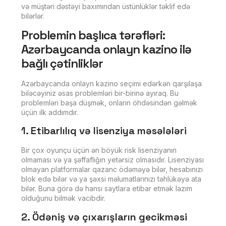
və müştəri dəstəyi baxımından üstünlüklər təklif edə
bilərlər.
Problemin başlıca tərəfləri:
Azərbaycanda onlayn kazino ilə
bağlı çətinliklər
Azərbaycanda onlayn kazino seçimi edərkən qarşılaşa
biləcəyiniz əsas problemləri bir-birinə ayıraq. Bu
problemləri başa düşmək, onların öhdəsindən gəlmək
üçün ilk addımdır.
1. Etibarlılıq və lisenziya məsələləri
Bir çox oyunçu üçün ən böyük risk lisenziyanın
olmaması və ya şəffaflığın yetərsiz olmasıdır. Lisenziyası
olmayan platformalar qazanc ödəməyə bilər, hesabınızı
blok edə bilər və ya şəxsi məlumatlarınızı təhlükəyə ata
bilər. Buna görə də hansı saytlara etibar etmək lazım
olduğunu bilmək vacibdir.
2. Ödəniş və çıxarışların gecikməsi