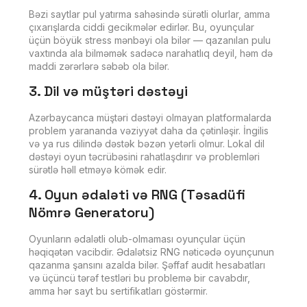
Bəzi saytlar pul yatırma sahəsində sürətli olurlar, amma
çıxarışlarda ciddi gecikmələr edirlər. Bu, oyunçular
üçün böyük stress mənbəyi ola bilər — qazanılan pulu
vaxtında ala bilməmək sadəcə narahatlıq deyil, həm də
maddi zərərlərə səbəb ola bilər.
3. Dil və müştəri dəstəyi
Azərbaycanca müştəri dəstəyi olmayan platformalarda
problem yarananda vəziyyət daha da çətinləşir. İngilis
və ya rus dilində dəstək bəzən yetərli olmur. Lokal dil
dəstəyi oyun təcrübəsini rahatlaşdırır və problemləri
sürətlə həll etməyə kömək edir.
4. Oyun ədaləti və RNG (Təsadüfi
Nömrə Generatoru)
Oyunların ədalətli olub-olmaması oyunçular üçün
həqiqətən vacibdir. Ədalətsiz RNG nəticədə oyunçunun
qazanma şansını azalda bilər. Şəffaf audit hesabatları
və üçüncü tərəf testləri bu problemə bir cavabdır,
amma hər sayt bu sertifikatları göstərmir.