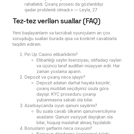
rahatlatdı. Çıxarış prosesi də gözlənildiyi
qədər problemli olmadı.» — Leyla, 27
Tez-tez verilən suallar (FAQ)
Yeni başlayanların və təcrübəli oyunçuların ən çox
soruşduğu sualları burada qısa və konkret cavablarla
təqdim edirəm.
Pin Up Casino etibarlıdırmı?
Etibarlılığı saytın lisenziyası, istifadəçi rəyləri
və üçüncü tərəf auditləri müəyyən edir. Hər
zaman yoxlama aparın.
Depozit və çıxarış necə işləyir?
Depozit adətən dərhal həyata keçirilir;
çıxarış müddəti seçdiyiniz üsula görə
dəyişir. KYC proseduru çıxarışı
yubanmasına səbəb ola bilər.
Azərbaycanda oyun qanuni sayılırmı?
Bu suala cavab ölkənin qanunvericiliyinə
əsaslanır. Qanuni vəziyyət dəyişkən ola
bilər, hüquqi məsləhət almaq faydalıdır.
Bonusların şərtlərini necə oxuyum?
Bonusun döndərmə (wagering) tələbi,