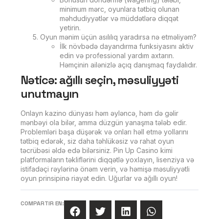
minimum mərc, oyunlara tətbiq olunan
məhdudiyyətlər və müddətlərə diqqət
yetirin.
Oyun mənim üçün asılılıq yaradırsa nə etməliyəm?
İlk növbədə dayandırma funksiyasını aktiv
edin və professional yardım axtarın.
Həmçinin ailənizlə açıq danışmaq faydalıdır.
Nəticə: ağıllı seçin, məsuliyyəti
unutmayın
Onlayn kazino dünyası həm əyləncə, həm də gəlir
mənbəyi ola bilər, amma düzgün yanaşma tələb edir.
Problemləri başa düşərək və onları həll etmə yollarını
tətbiq edərək, siz daha təhlükəsiz və rahat oyun
təcrübəsi əldə edə bilərsiniz. Pin Up Casino kimi
platformaların təkliflərini diqqətlə yoxlayın, lisenziya və
istifadəçi rəylərinə önəm verin, və həmişə məsuliyyətli
oyun prinsipinə riayət edin. Uğurlar və ağıllı oyun!
COMPARTIR EN: