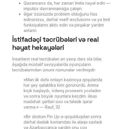
Qazansanız da, hər zaman limitə riayət edin —
impulsiv davranmamağa çalışın.
Əgər özünüzdə problem olduğunu hiss
edirsinizsə, dərhal «self-exclusion» və ya limit
funksiyalarını aktiv edin və peşəkar yardım
axtarın.
İstifadəçi təcrübələri və real
həyat hekayələri
İnsanların real təcrübələri ən yaxşı dərs ola bilər.
Aşağıda müxtəlif səviyyələrdə oyunçuların
təcrübələrindən ümumi nümunələr verilmişdir:
«Mən ilk dəfə onlayn kazinoya qoşulanda
hər şey qalaktika kimi görünürdü. Amma
kiçik başlayıb, ödəniş prosesini yoxladım
və sonra böyük oyunlara keçdim. Əsas
məsləhət: şərtləri oxu və tələsik qərar
vermə.» — Rauf, 32
«Bir dostum Pin Up-a qoşulduqdan sonra
dərhal dəstək komandası ilə əlaqə saxladı
və Azərbaycanca yardım onu çox