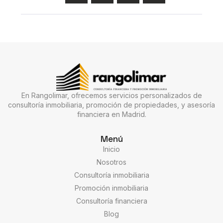
En Rangolimar, ofrecemos servicios personalizados de
consultoría inmobiliaria, promoción de propiedades, y asesoría
financiera en Madrid.
Menú
Inicio
Nosotros
Consultoría inmobiliaria
Promoción inmobiliaria
Consultoría financiera
Blog