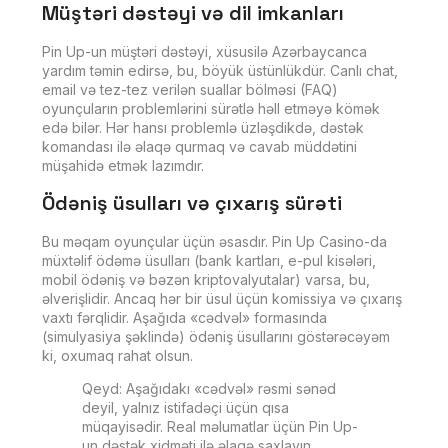
Müştəri dəstəyi və dil imkanları
Pin Up-un müştəri dəstəyi, xüsusilə Azərbaycanca
yardım təmin edirsə, bu, böyük üstünlükdür. Canlı chat,
email və tez-tez verilən suallar bölməsi (FAQ)
oyunçuların problemlərini sürətlə həll etməyə kömək
edə bilər. Hər hansı problemlə üzləşdikdə, dəstək
komandası ilə əlaqə qurmaq və cavab müddətini
müşahidə etmək lazımdır.
Ödəniş üsulları və çıxarış sürəti
Bu məqam oyunçular üçün əsasdır. Pin Up Casino-da
müxtəlif ödəmə üsulları (bank kartları, e-pul kisələri,
mobil ödəniş və bəzən kriptovalyutalar) varsa, bu,
əlverişlidir. Ancaq hər bir üsul üçün komissiya və çıxarış
vaxtı fərqlidir. Aşağıda «cədvəl» formasında
(simulyasiya şəklində) ödəniş üsullarını göstərəcəyəm
ki, oxumaq rahat olsun.
Qeyd: Aşağıdakı «cədvəl» rəsmi sənəd
deyil, yalnız istifadəçi üçün qısa
müqayisədir. Real məlumatlar üçün Pin Up-
un dəstək xidməti ilə əlaqə saxlayın.