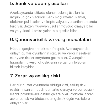
5. Bank və ödəniş üsulları
Azərbaycanda istifadə olunan ödəniş üsulları ilə
uyğunluq çox vacibdir. Bank köçürmələri, kartlar,
elektron pul kisələri və kriptovalyuta variantları arasında
fərq var. Bəzən müəyyən üsullar mövcud olmaya bilər
və ya yüksək komissiyalar tətbiq edilə bilər.
6. Qanunvericilik və vergi məsələləri
Hüquqi çərçivə hər ölkədə fərqlidir. Azərbaycanda
onlayn qumar oyunlarının statusu və vergi məsələləri
müəyyən risklər meydana gətirə bilər. Oyunçular
hüquqlarını, vergi öhdəliklərini və qanuni tələbləri
bilmək istəyirlər.
7. Zərər və asılılıq riski
Hər cür qumar oyununda olduğu kimi, asılılıq riski
realdır. İnsanlar həddindən artıq oynaya və bu, sosial-
maddi problemlərə gətirib çıxara bilər. Problemi erkən
aşkar etmək və öhdəsindən gəlmək üçün vasitələrə
ehtiyac var.