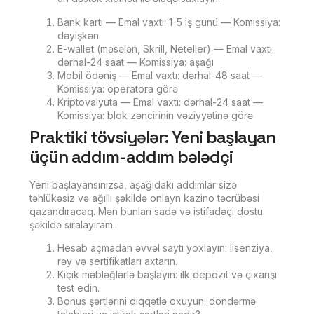
Bank kartı — Emal vaxtı: 1-5 iş günü — Komissiya:
dəyişkən
E-wallet (məsələn, Skrill, Neteller) — Emal vaxtı:
dərhal-24 saat — Komissiya: aşağı
Mobil ödəniş — Emal vaxtı: dərhal-48 saat —
Komissiya: operatora görə
Kriptovalyuta — Emal vaxtı: dərhal-24 saat —
Komissiya: blok zəncirinin vəziyyətinə görə
Praktiki tövsiyələr: Yeni başlayan
üçün addım-addım bələdçi
Yeni başlayansınızsa, aşağıdakı addımlar sizə
təhlükəsiz və ağıllı şəkildə onlayn kazino təcrübəsi
qazandıracaq. Mən bunları sadə və istifadəçi dostu
şəkildə sıralayıram.
Hesab açmadan əvvəl saytı yoxlayın: lisenziya,
rəy və sertifikatları axtarın.
Kiçik məbləğlərlə başlayın: ilk depozit və çıxarışı
test edin.
Bonus şərtlərini diqqətlə oxuyun: döndərmə