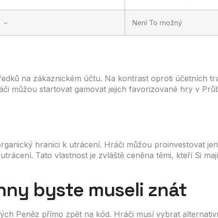
–
Není To možný
ostředků na zákaznickém účtu. Na kontrast oproti účetních 
i můžou startovat gamovat jejich favorizované hry v Průbě
nický hranici k utrácení. Hráči můžou proinvestovat jeno
rácení. Tato vlastnost je zvláště ceněna těmi, kteří Si ma
hny byste museli znát
ných Peněz přímo zpět na kód. Hráči musí vybrat alternativ