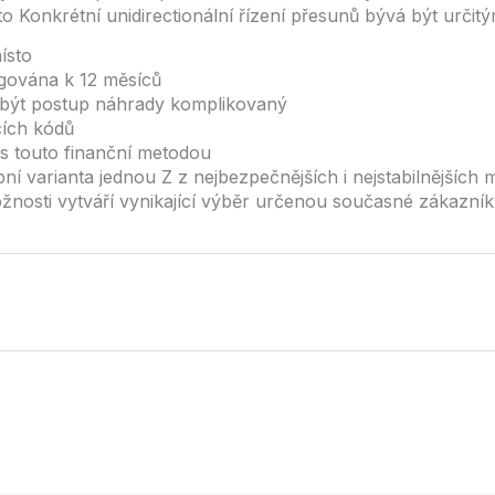
oto Konkrétní unidirectionální řízení přesunů bývá být určit
ísto
ngována k 12 měsíců
 být postup náhrady komplikovaný
cích kódů
 touto finanční metodou
 varianta jednou Z z nejbezpečnějších i nejstabilnějších m
nosti vytváří vynikající výběr určenou současné zákazníky