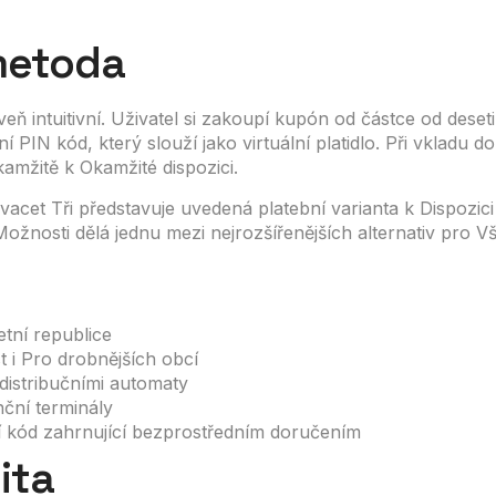
metoda
veň intuitivní. Uživatel si zakoupí kupón od částce od de
PIN kód, který slouží jako virtuální platidlo. Při vkladu 
amžitě k Okamžité dispozici.
dvacet Tři představuje uvedená platební varianta k Dispozic
žnosti dělá jednu mezi nejrozšířenějších alternativ pro V
tní republice
 i Pro drobnějších obcí
distribučními automaty
ční terminály
lní kód zahrnující bezprostředním doručením
ita