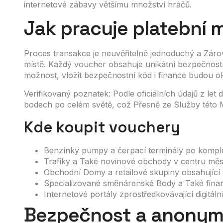
internetové zábavy většímu množství hráčů.
Jak pracuje platební 
Proces transakce je neuvěřitelně jednoduchý a Záro
místě. Každý voucher obsahuje unikátní bezpečnostní 
možnost, vložit bezpečnostní kód i finance budou ok
Verifikovaný poznatek: Podle oficiálních údajů z let 
bodech po celém světě, což Přesně ze Služby této Mo
Kde koupit vouchery
Benzínky pumpy a čerpací terminály po komple
Trafiky a Také novinové obchody v centru měst
Obchodní Domy a retailové skupiny obsahující 
Specializované směnárenské Body a Také finan
Internetové portály zprostředkovávající digitá
Bezpečnost a anonym