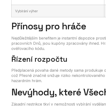
Vybírání výher
Přínosy pro hráče
Nejdůležitějším benefitem je instantní dispozice pr
pracovních Dnů, jsou kupóny zpracovány ihned. Hráč
ověřovacího kódu.
Řízení rozpočtu
Předplacená povaha dané metody sama produkuje orga
což Přesně značně snižuje riziko nekontrolovaného ut
hazardním hrám.
Nevýhody, které Všec
Zásadní restrikce tkví v nemožnosti vybírání vyděla