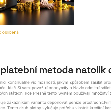
 oblíbená
 platební metoda natolik 
azníci kontinuálně víc možností, jakým Způsobem zasílat 
e, kteří Si sami považují anonymity a Navíc odmítají sdíle
ých státech, kde Přesně tento Systém používají množství 
uje zákazníkům variantu deponovat peníze prostřednictvím
lice. Tento druh platby vylučuje potřebu vlastnit kreditní k