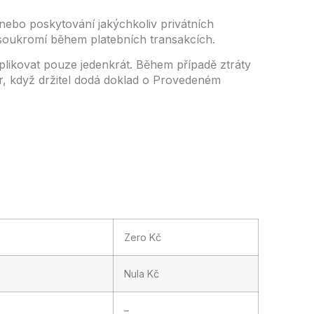
 nebo poskytování jakýchkoliv privátních
ň soukromí během platebních transakcích.
plikovat pouze jedenkrát. Během případě ztráty
 když držitel dodá doklad o Provedeném
Zero Kč
Nula Kč
–