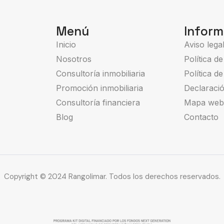
Menú
Inform
Inicio
Aviso lega
Nosotros
Política de
Consultoría inmobiliaria
Política d
Promoción inmobiliaria
Declaració
Consultoría financiera
Mapa web
Blog
Contacto
Copyright © 2024 Rangolimar. Todos los derechos reservados.