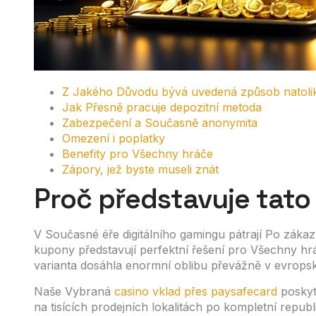
Z Jakého Důvodu bývá uvedená způsob natolik
Jak Přesně pracuje depozitní metoda
Zabezpečení a Současně anonymita
Omezení i poplatky
Benefity pro Všechny hráče
Zápory, jež byste museli znát
Proč představuje tato
V Současné éře digitálního gamingu pátrají Po zák
kupony představují perfektní řešení pro Všechny hráč
varianta dosáhla enormní oblibu převážně v evropsk
Naše Vybraná
casino vklad přes paysafecard
poskyt
na tisících prodejních lokalitách po kompletní repub