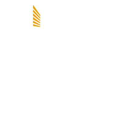
Inicio
No
Panoramica Co
Pagame