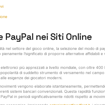
evi
ione
re PayPal nei Siti Online
nibilità nel settore del gioco online, la selezione del modo
pienamente l’significato di proporre alternative affidabili e
lettronici più apprezzati a livello mondiale, con oltre 400 
 popolarità di suddetto strumento di versamento nel campo d
alle esigenze dei giocatori moderni.
movimenti vengono elaborate istantaneamente, permettendo ai
fferenti sistemi bancari convenzionali. Questa rapidità funzio
et PayPal in periodi significativamente ridotti rispetto ai movi