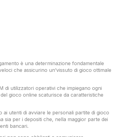
 di pagamento è una determinazione fondamentale
 veloci che assicurino un’vissuto di gioco ottimale
M di utilizzatori operativi che impiegano ogni
el gioco online scaturisce da caratteristiche
 utenti di avviare le personali partite di gioco
na sia per i depositi che, nella maggior parte dei
menti bancari.