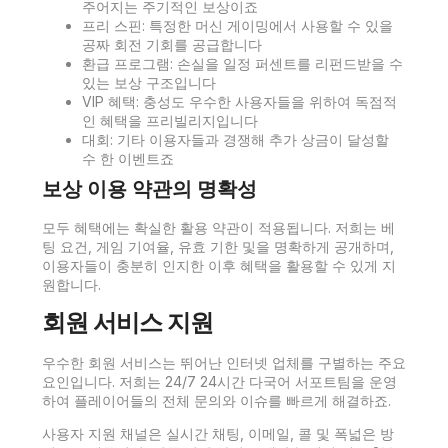
주어지는 주기적인 보상이죠
프리 스핀: 특정한 머신 게이밍에서 사용할 수 있을
공짜 회전 기회를 공급합니다
환급 프로그램: 손실을 일정 퍼센트를 리펀드받을 수
있는 보상 구조입니다
VIP 혜택: 충성도 우수한 사용자들을 위하여 독점적
인 혜택을 프리빌리지입니다
대회: 기타 이용자들과 경쟁해 추가 상금이 달성할
수 한 이벤트죠
보상 이용 약관의 명확성
모두 혜택에는 확실한 활용 약관이 적용됩니다. 저희는 베
팅 요건, 게임 기여율, 유효 기한 및을 명확하게 공개하며,
이용자들이 충분히 인지한 이후 혜택을 활용할 수 있게 지
원합니다.
회원 서비스 지원
우수한 회원 서비스는 뛰어난 인터넷 업체를 구별하는 주요
요인입니다. 저희는 24/7 24시간 다국어 서포트팀을 운영
하여 플레이어들의 전체 문의와 이슈를 빠르게 해결하죠.
사용자 지원 채널은 실시간 채팅, 이메일, 콜 및 폭넓은 방