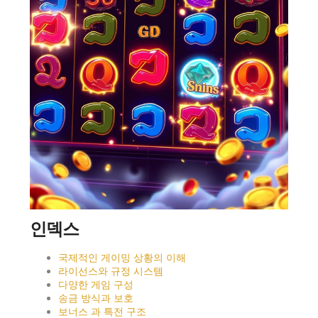
인덱스
국제적인 게이밍 상황의 이해
라이선스와 규정 시스템
다양한 게임 구성
송금 방식과 보호
보너스 과 특전 구조