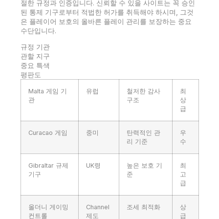
절한 규정과 인증입니다. 신뢰할 수 있을 사이트는 꼭 승인
된 통제 기구로부터 적법한 허가를 취득해야 하시며, 그것
은 플레이어 보호의 올바른 플레이 관리를 보장하는 중요
수단입니다.
규정 기관
관할 지구
중요 특색
평판도
Malta 게임 기
유럽
철저한 감사
최
관
구조
상
급
Curacao 게임
중미
탄력적인 관
우
리 기준
수
Gibraltar 규제
UK령
높은 보호 기
최
기구
준
고
급
올더니 게이밍
Channel
조세 최적화
상
컨트롤
제도
급