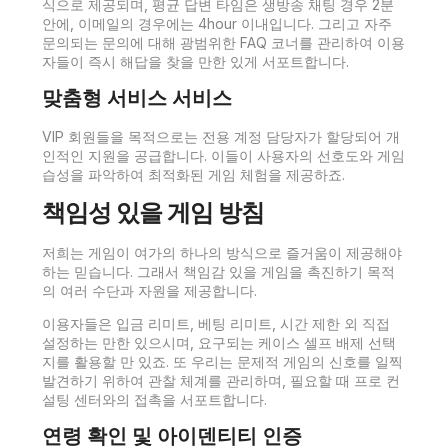
식으로 제공되며, 평균 답변 타임은 생방송 채팅 경우 2분
안에, 이메일의 경우에는 4hour 이내입니다. 그리고 자주
문의되는 문의에 대해 광범위한 FAQ 코너를 관리하여 이용
자들이 즉시 해답을 찾을 만한 있게 서포트합니다.
맞춤형 서비스 서비스
VIP 회원들을 목적으로는 전용 계정 담당자가 할당되어 개
인적인 지원을 공급합니다. 이들이 사용자의 선호도와 게임
습성을 파악하여 최적화된 게임 체험을 제공하죠.
책임성 있을 게임 방침
저희는 게임이 여가의 하나의 방식으로 즐거움이 제공해야
하는 믿습니다. 그래서 책임감 있을 게임을 촉진하기 목적
의 여러 수단과 자원을 제공합니다.
이용자들은 입금 리미트, 베팅 리미트, 시간 제한 외 직접
설정하는 만한 있으시며, 요구되는 케이스 셀프 배제 선택
지를 활용할 만 있죠. 또 우리는 문제적 게임의 신호를 일찍
발견하기 위하여 관찰 체계를 관리하며, 필요할 때 프로 컨
설팅 센터와의 접촉을 서포트합니다.
연령 확인 및 아이덴티티 인증