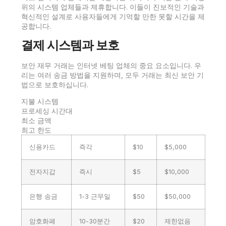
위의 시스템 업체들과 제휴합니다. 이들이 진보적인 기술과
혁신적인 설계로 사용자들에게 기억할 만한 못할 시간을 제
공합니다.
결제 시스템과 보호
보안 재무 거래는 인터넷 베팅 업체의 중요 요소입니다. 우
리는 여러 송금 방법을 지원하며, 모두 거래는 최신 보안 기
법으로 보호하십니다.
지불 시스템
프로세싱 시간대
최소 금액
최고 한도
신용카드
즉각
$10
$5,000
전자지갑
즉시
$5
$10,000
은행 송금
1-3 근무일
$50
$50,000
암호화폐
10-30분간
$20
제한없음