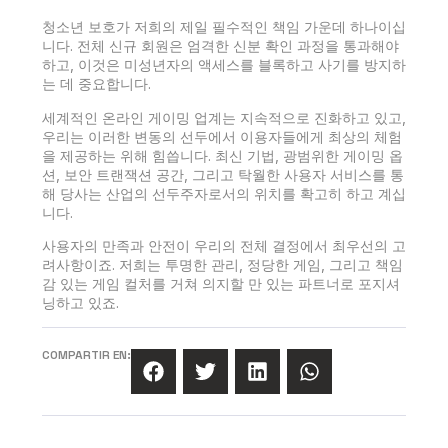
청소년 보호가 저희의 제일 필수적인 책임 가운데 하나이십
니다. 전체 신규 회원은 엄격한 신분 확인 과정을 통과해야
하고, 이것은 미성년자의 액세스를 블록하고 사기를 방지하
는 데 중요합니다.
세계적인 온라인 게이밍 업계는 지속적으로 진화하고 있고,
우리는 이러한 변동의 선두에서 이용자들에게 최상의 체험
을 제공하는 위해 힘씁니다. 최신 기법, 광범위한 게이밍 옵
션, 보안 트랜잭션 공간, 그리고 탁월한 사용자 서비스를 통
해 당사는 산업의 선두주자로서의 위치를 확고히 하고 계십
니다.
사용자의 만족과 안전이 우리의 전체 결정에서 최우선의 고
려사항이죠. 저희는 투명한 관리, 정당한 게임, 그리고 책임
감 있는 게임 컬처를 거쳐 의지할 만 있는 파트너로 포지셔
닝하고 있죠.
COMPARTIR EN: