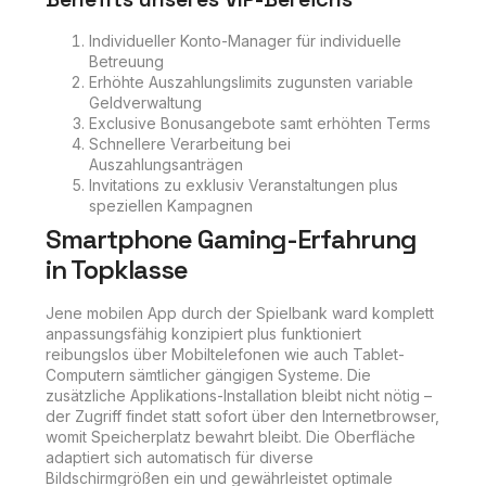
Individueller Konto-Manager für individuelle
Betreuung
Erhöhte Auszahlungslimits zugunsten variable
Geldverwaltung
Exclusive Bonusangebote samt erhöhten Terms
Schnellere Verarbeitung bei
Auszahlungsanträgen
Invitations zu exklusiv Veranstaltungen plus
speziellen Kampagnen
Smartphone Gaming-Erfahrung
in Topklasse
Jene mobilen App durch der Spielbank ward komplett
anpassungsfähig konzipiert plus funktioniert
reibungslos über Mobiltelefonen wie auch Tablet-
Computern sämtlicher gängigen Systeme. Die
zusätzliche Applikations-Installation bleibt nicht nötig –
der Zugriff findet statt sofort über den Internetbrowser,
womit Speicherplatz bewahrt bleibt. Die Oberfläche
adaptiert sich automatisch für diverse
Bildschirmgrößen ein und gewährleistet optimale