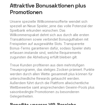
Attraktive Bonusaktionen plus
Promotionen
Unsere spezielle Willkommensofferte wendet sich
speziell an Neue Spieler, jene das volle Potenzial der
Spielbank erkunden wünschen. Das
Willkommenspaket dehnt sich aus durch alle ersten
Transaktionen sowie verbindet Bonusguthaben mit
Freispielen auf ausgewählte Slots. Transparente
Bonus-Terms garantieren dafür, sodass Spieler stets
erfassen imstande sind, welche Requirements
zugunsten die Abhebung erfüllt bleiben gilt.
Treue Kunden profitieren aus dem mehrstufigen
Treueprogramm, das stetiges Zocken prämiert. Punkte
werden durch allen Wette gesammelt plus können für
unterschiedliche Rewards getauscht werden.
Außerdem führt durch die Plattform allwöchentliche
Wettbewerbe samt ansprechenden Gewinn-Pools plus
saisonbedingte Promotionen zu besonderen
Gelegenheiten.
Benefits unseres VIP-Bereichs