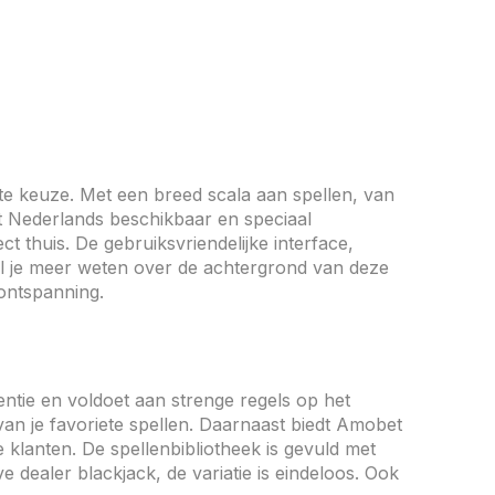
e keuze. Met een breed scala aan spellen, van
het Nederlands beschikbaar en speciaal
t thuis. De gebruiksvriendelijke interface,
Wil je meer weten over de achtergrond van deze
ontspanning.
ntie en voldoet aan strenge regels op het
van je favoriete spellen. Daarnaast biedt Amobet
klanten. De spellenbibliotheek is gevuld met
 dealer blackjack, de variatie is eindeloos. Ook