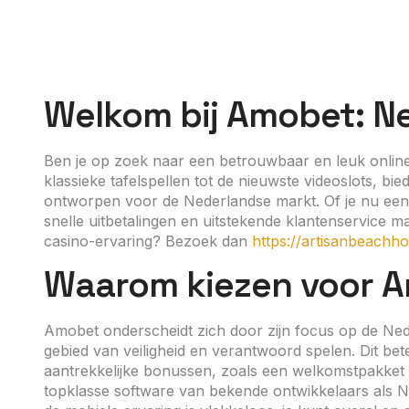
Welkom bij Amobet: Ne
Ben je op zoek naar een betrouwbaar en leuk online
klassieke tafelspellen tot de nieuwste videoslots, bi
ontworpen voor de Nederlandse markt. Of je nu een erv
snelle uitbetalingen en uitstekende klantenservice 
casino-ervaring? Bezoek dan
https://artisanbeachh
Waarom kiezen voor A
Amobet onderscheidt zich door zijn focus op de Nede
gebied van veiligheid en verantwoord spelen. Dit bet
aantrekkelijke bonussen, zoals een welkomstpakket 
topklasse software van bekende ontwikkelaars als Net