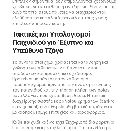
Επιπλέον σημαντικά, δεν επιβάλλονται χρεώνουμε
χρεώσεις για κατάθεση ή αναλήψεις, δίνοντας τη
δυνατότητα στους παίκτες να διαχειρίζονται
ελεύθερα τα κεφάλαιά παιχνιδιού τους χωρίς
επιπλέον επιπλέον κόστη.
Τακτικές και Υπολογισμοί
Παιχνιδιού για Έξυπνο και
Υπεύθυνο Τζόγο
Το συνετό στοίχημα χρειάζεται κατανόηση και
γνώση των μαθηματικών πιθανοτήτων και
αποδόσεων και προσεκτικό σχεδιασμό.
Προτείνουμε πάντοτε τον καθορισμό
προϋπολογισμού πριν από την έναρξη εκκίνησης
του παιχνιδιού και την τήρηση πλήρη των ορίων
συναλλαγών που έχετε θέσει θέσει. Η τακτική
διαχείρισης σωστής κεφαλαίου χρημάτων (bankroll
management) είναι θεμελιώδη βασικό παράγοντα
μακροπρόθεσμης επιτυχίας και κερδοφορίας.
Κάθε παιχνίδι καζίνο έχει ξεχωριστό διαφορετικό
house edge και μεταβλητότητα. Τα παιχνίδια με