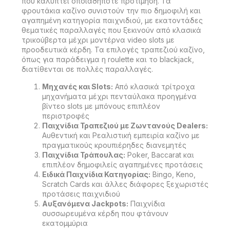
που καλύπτει οποιαδήποτε προτίμηση. Τα
φρουτάκια καζίνο συνιστούν την πιο δημοφιλή και
αγαπημένη κατηγορία παιχνιδιού, με εκατοντάδες
θεματικές παραλλαγές που ξεκινούν από κλασικά
τρικούβερτα μέχρι μοντέρνα video slots με
προοδευτικά κέρδη. Τα επιλογές τραπεζιού καζίνο,
όπως για παράδειγμα η roulette και το blackjack,
διατίθενται σε πολλές παραλλαγές.
Μηχανές και Slots:
Από κλασικά τρίτροχα
μηχανήματα μέχρι πενταύλακα προηγμένα
βίντεο slots με μπόνους επιπλέον
περιστροφές
Παιχνίδια Τραπεζιού με Ζωντανούς Dealers:
Αυθεντική και Ρεαλιστική εμπειρία καζίνο με
πραγματικούς κρουπιέρηδες διανεμητές
Παιχνίδια Τράπουλας:
Poker, Baccarat και
επιπλέον δημοφιλείς αγαπημένες προτάσεις
Ειδικά Παιχνίδια Κατηγορίας:
Bingo, Keno,
Scratch Cards και άλλες διάφορες ξεχωριστές
προτάσεις παιχνιδιού
Αυξανόμενα Jackpots:
Παιχνίδια
συσσωρευμένα κέρδη που φτάνουν
εκατομμύρια