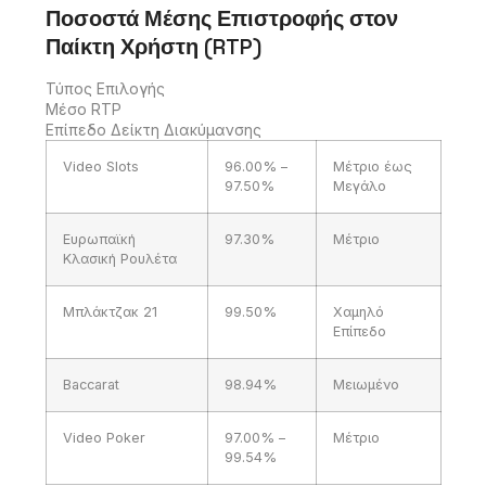
Ποσοστά Μέσης Επιστροφής στον
Παίκτη Χρήστη (RTP)
Τύπος Επιλογής
Μέσο RTP
Επίπεδο Δείκτη Διακύμανσης
Video Slots
96.00% –
Μέτριο έως
97.50%
Μεγάλο
Ευρωπαϊκή
97.30%
Μέτριο
Κλασική Ρουλέτα
Μπλάκτζακ 21
99.50%
Χαμηλό
Επίπεδο
Baccarat
98.94%
Μειωμένο
Video Poker
97.00% –
Μέτριο
99.54%