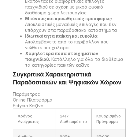
Εκατοντάδες διαφορετικές επιλογές
παιχνιδιού σε σχέση με μικρό φυσικό
διαθέσιμο χώρο λειτουργίας
Μπόνους και προωθητικές προσφορές:
Αποκλειστικές μοναδικές επιλογές που δεν
υπάρχουν στα παραδοσιακά καταστήματα
Ιδιωτικότητα παίκτη και ευκολία:
Απολαμβάνετε από το περιβάλλον που
νιώθετε πιο χαλαροί
Χαμηλότερα ποσά στοιχημάτων
παιχνιδιού:
Κατάλληλο για όλα τα διαθέσιμα
τα κατηγορίες παικτών καζίνο
Συγκριτικά Χαρακτηριστικά
Παραδοσιακών και Ψηφιακών Χώρων
Παράμετρος
Online Πλατφόρμα
Επίγειο Καζίνο
Χρόνος
24/7
Καθορισμένο
Ανοίγματος
Διαθεσιμότητα
Πρόγραμμα
Αριθμός
500+
50-100