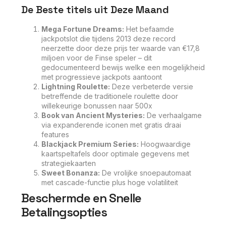
De Beste titels uit Deze Maand
Mega Fortune Dreams:
Het befaamde
jackpotslot die tijdens 2013 deze record
neerzette door deze prijs ter waarde van €17,8
miljoen voor de Finse speler – dit
gedocumenteerd bewijs welke een mogelijkheid
met progressieve jackpots aantoont
Lightning Roulette:
Deze verbeterde versie
betreffende de traditionele roulette door
willekeurige bonussen naar 500x
Book van Ancient Mysteries:
De verhaalgame
via expanderende iconen met gratis draai
features
Blackjack Premium Series:
Hoogwaardige
kaartspeltafels door optimale gegevens met
strategiekaarten
Sweet Bonanza:
De vrolijke snoepautomaat
met cascade-functie plus hoge volatiliteit
Beschermde en Snelle
Betalingsopties