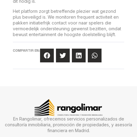
dit nodig is.
Het platform zorgt betreffende plezier wat gezond
plus beveiligd is. We monitoren frequent activiteit en
pakken initiatiefrijk contact voor naar spelers die
vermoedelijk ondersteuning gewenst bezitten, omdat
bewust entertainment de hoogste doelstelling blijft.
COMPARTIR EN:
En Rangolimar, ofrecemos servicios personalizados de
consultoría inmobiliaria, promoción de propiedades, y asesoría
financiera en Madrid.