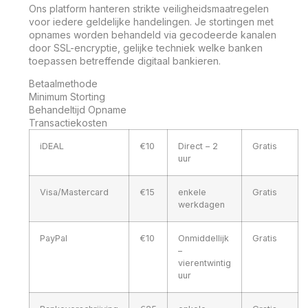
Ons platform hanteren strikte veiligheidsmaatregelen
voor iedere geldelijke handelingen. Je stortingen met
opnames worden behandeld via gecodeerde kanalen
door SSL-encryptie, gelijke techniek welke banken
toepassen betreffende digitaal bankieren.
Betaalmethode
Minimum Storting
Behandeltijd Opname
Transactiekosten
iDEAL
€10
Direct – 2
Gratis
uur
Visa/Mastercard
€15
enkele
Gratis
werkdagen
PayPal
€10
Onmiddellijk
Gratis
–
vierentwintig
uur