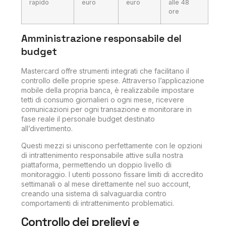
rapido
euro
euro
alle 48
ore
Amministrazione responsabile del
budget
Mastercard offre strumenti integrati che facilitano il
controllo delle proprie spese. Attraverso l’applicazione
mobile della propria banca, è realizzabile impostare
tetti di consumo giornalieri o ogni mese, ricevere
comunicazioni per ogni transazione e monitorare in
fase reale il personale budget destinato
all’divertimento.
Questi mezzi si uniscono perfettamente con le opzioni
di intrattenimento responsabile attive sulla nostra
piattaforma, permettendo un doppio livello di
monitoraggio. I utenti possono fissare limiti di accredito
settimanali o al mese direttamente nel suo account,
creando una sistema di salvaguardia contro
comportamenti di intrattenimento problematici.
Controllo dei prelievi e