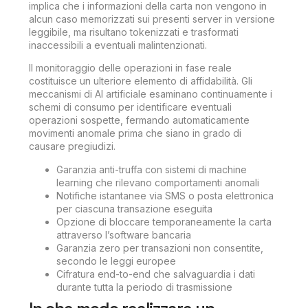
implica che i informazioni della carta non vengono in
alcun caso memorizzati sui presenti server in versione
leggibile, ma risultano tokenizzati e trasformati
inaccessibili a eventuali malintenzionati.
Il monitoraggio delle operazioni in fase reale
costituisce un ulteriore elemento di affidabilità. Gli
meccanismi di AI artificiale esaminano continuamente i
schemi di consumo per identificare eventuali
operazioni sospette, fermando automaticamente
movimenti anomale prima che siano in grado di
causare pregiudizi.
Garanzia anti-truffa con sistemi di machine
learning che rilevano comportamenti anomali
Notifiche istantanee via SMS o posta elettronica
per ciascuna transazione eseguita
Opzione di bloccare temporaneamente la carta
attraverso l’software bancaria
Garanzia zero per transazioni non consentite,
secondo le leggi europee
Cifratura end-to-end che salvaguardia i dati
durante tutta la periodo di trasmissione