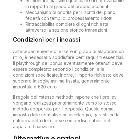
Ammontare massimo quotidiano di ritiro variabile
in rapporto al grado del proprio account
Meccanismo di priorità per i iscritti del piano
fedeltà con tempi di processamento ridotti
Rintracciabilità completa di ogni richiesta
attraverso la sezione storico transazioni
Condizioni per i incassi
Antecedentemente di essere in grado di elaborare un
ritiro, è necessario soddisfare certi requisiti essenziali.
Il playthrough dei bonus eventualmente ottenuti deve
essere completato secondo i condizioni e le
condizioni specificate. Inoltre, l’importo richiesto deve
superare la soglia minima fissata, generalmente
impostata a €20 euro.
Il regola del «stesso method» impone che i prelievi
vengano realizzati prioritariamente verso lo stesso
metodo adoperato per il deposito. Questa norma,
imposta dalle normative antiriciclaggio, garantisce la
rintracciabilità dei risorse e impedisce abusi del
apparato finanziario.
Alternative e opzioni