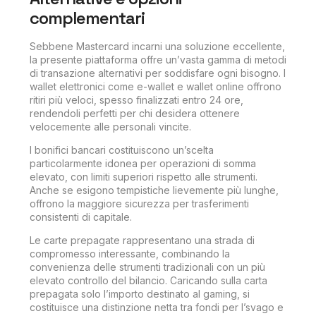
complementari
Sebbene Mastercard incarni una soluzione eccellente,
la presente piattaforma offre un’vasta gamma di metodi
di transazione alternativi per soddisfare ogni bisogno. I
wallet elettronici come e-wallet e wallet online offrono
ritiri più veloci, spesso finalizzati entro 24 ore,
rendendoli perfetti per chi desidera ottenere
velocemente alle personali vincite.
I bonifici bancari costituiscono un’scelta
particolarmente idonea per operazioni di somma
elevato, con limiti superiori rispetto alle strumenti.
Anche se esigono tempistiche lievemente più lunghe,
offrono la maggiore sicurezza per trasferimenti
consistenti di capitale.
Le carte prepagate rappresentano una strada di
compromesso interessante, combinando la
convenienza delle strumenti tradizionali con un più
elevato controllo del bilancio. Caricando sulla carta
prepagata solo l’importo destinato al gaming, si
costituisce una distinzione netta tra fondi per l’svago e