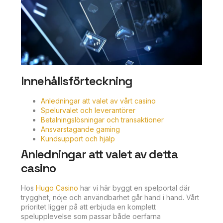
Innehållsförteckning
Anledningar att valet av vårt casino
Spelurvalet och leverantörer
Betalningslösningar och transaktioner
Ansvarstagande gaming
Kundsupport och hjälp
Anledningar att valet av detta
casino
Hos
Hugo Casino
har vi här byggt en spelportal där
trygghet, nöje och användbarhet går hand i hand. Vårt
prioritet ligger på att erbjuda en komplett
spelupplevelse som passar både oerfarna