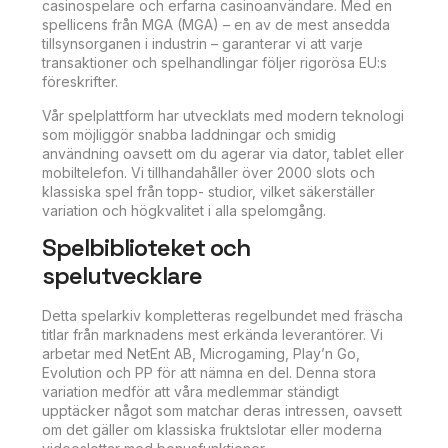
casinospelare och erfarna casinoanvändare. Med en
spellicens från MGA (MGA) – en av de mest ansedda
tillsynsorganen i industrin – garanterar vi att varje
transaktioner och spelhandlingar följer rigorösa EU:s
föreskrifter.
Vår spelplattform har utvecklats med modern teknologi
som möjliggör snabba laddningar och smidig
användning oavsett om du agerar via dator, tablet eller
mobiltelefon. Vi tillhandahåller över 2000 slots och
klassiska spel från topp- studior, vilket säkerställer
variation och högkvalitet i alla spelomgång.
Spelbiblioteket och
spelutvecklare
Detta spelarkiv kompletteras regelbundet med fräscha
titlar från marknadens mest erkända leverantörer. Vi
arbetar med NetEnt AB, Microgaming, Play’n Go,
Evolution och PP för att nämna en del. Denna stora
variation medför att våra medlemmar ständigt
upptäcker något som matchar deras intressen, oavsett
om det gäller om klassiska fruktslotar eller moderna