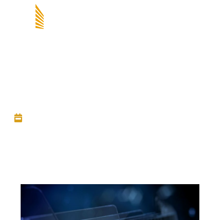
Hugo Casino – Svenska
Onlinecasino med Global
Standard
8 julio, 2026