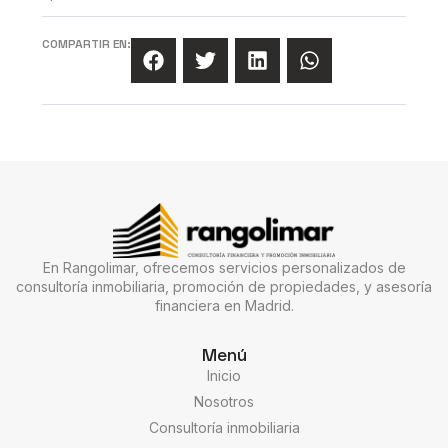
COMPARTIR EN:
En Rangolimar, ofrecemos servicios personalizados de
consultoría inmobiliaria, promoción de propiedades, y asesoría
financiera en Madrid.
Menú
Inicio
Nosotros
Consultoría inmobiliaria