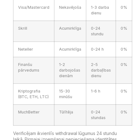
Visa/Mastercard
Nekavējoša
1-3 darba
0%
dienu
Skrill
Acumirklīga
0-24
0%
stundu
Neteller
Acumirklīga
0-24 h
0%
Finanšu
1-2
2-5
0%
pārvedums
darbojošas
darbaļības
dienām
dienu
Kriptografia
15-30
1-6 h
0%
(BTC, ETH, LTC)
minūšu
MuchBetter
Tūlītēja
0-24
0%
stundas
Verificējam ikvienlīs withdrawal lūgumus 24 stundu
laikā. Pirmajai izņemšanai nepieciešama identitātes