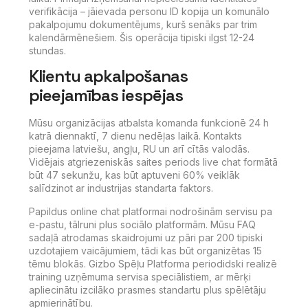
verifikācija – jāievada personu ID kopija un komunālo
pakalpojumu dokumentējums, kurš senāks par trim
kalendārmēnešiem. Šis operācija tipiski ilgst 12-24
stundas.
Klientu apkalpošanas
pieejamības iespējas
Mūsu organizācijas atbalsta komanda funkcionē 24 h
katrā diennaktī, 7 dienu nedēļas laikā. Kontakts
pieejama latviešu, angļu, RU un arī cītās valodās.
Vidējais atgriezeniskās saites periods live chat formātā
būt 47 sekunžu, kas būt aptuveni 60% veiklāk
salīdzinot ar industrijas standarta faktors.
Papildus online chat platformai nodrošinām servisu pa
e-pastu, tālruni plus sociālo platformām. Mūsu FAQ
sadaļā atrodamas skaidrojumi uz pāri par 200 tipiski
uzdotajiem vaicājumiem, tādi kas būt organizētas 15
tēmu blokās. Gizbo Spēļu Platforma periodidski realizē
training uzņēmuma servisa speciālistiem, ar mērķi
apliecinātu izcilāko prasmes standartu plus spēlētāju
apmierinātību.