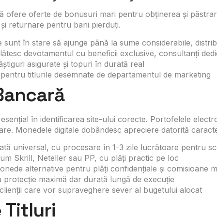
să ofere oferte de bonusuri mari pentru obținerea și păstra
 și returnare pentru bani pierduți.
sunt în stare să ajunge până la sume considerabile, distribu
esc devotamentul cu beneficii exclusive, consultanți dedica
âștiguri asigurate și topuri în durată real
pentru titlurile desemnate de departamentul de marketing
 Bancară
esențial în identificarea site-ului corecte. Portofelele elect
idare. Monedele digitale dobândesc apreciere datorită caract
ată universal, cu procesare în 1-3 zile lucrătoare pentru sc
um Skrill, Neteller sau PP, cu plăți practic pe loc
onede alternative pentru plăți confidențiale și comisioane 
u protecție maximă dar durată lungă de execuție
clienții care vor supraveghere sever al bugetului alocat
Titluri