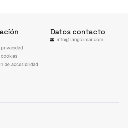
ación
Datos contacto
l
info@rangolimar.com
 privacidad
e cookies
n de accesibilidad