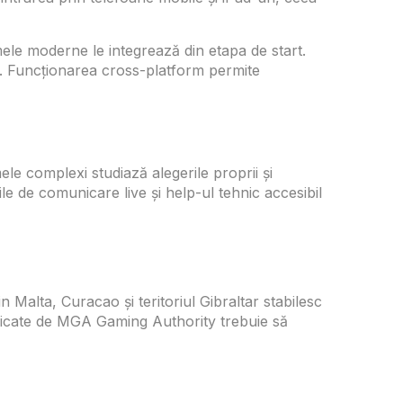
rmele moderne le integrează din etapa de start.
al. Funcționarea cross-platform permite
e complexi studiază alegerile proprii și
ile de comunicare live și help-ul tehnic accesibil
din Malta, Curacao și teritoriul Gibraltar stabilesc
tificate de MGA Gaming Authority trebuie să