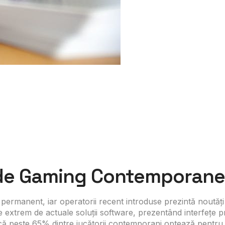
or de Gaming Contemporane
ermanent, iar operatorii recent introduse prezintă noutăți 
extrem de actuale soluții software, prezentând interfețe p
ă că peste 65% dintre jucătorii contemporani optează pentru 