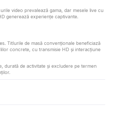
ocurile video prevalează gama, dar mesele live cu
l HD generează experiențe captivante.
es. Titlurile de masă convenționale beneficiază
lilor concrete, cu transmisie HD și interacțiune
e, durată de activitate și excludere pe termen
ilor.