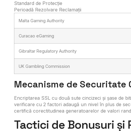
Standard de Protecție
Perioadă Rezolvare Reclamații
Malta Gaming Authority
Curacao eGaming
Gibraltar Regulatory Authority
UK Gambling Commission
Mecanisme de Securitate 
Encriptarea SSL cu două sute cincizeci și șase de bit
verificare cu 2 factori adaugă un nivel în plus de secur
certifică corectitudinea generatoarelor de valori rand
Tactici de Bonusuri și