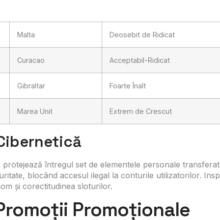
Malta
Deosebit de Ridicat
Curacao
Acceptabil-Ridicat
Gibraltar
Foarte Înalt
Marea Unit
Extrem de Crescut
Cibernetică
i protejează întregul set de elementele personale transferate
itate, blocând accesul ilegal la conturile utilizatorilor. Insp
om și corectitudinea sloturilor.
 Promoții Promoționale