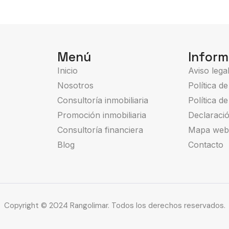
Menú
Inform
Inicio
Aviso lega
Nosotros
Política de
Consultoría inmobiliaria
Política d
Promoción inmobiliaria
Declaració
Consultoría financiera
Mapa web
Blog
Contacto
Copyright © 2024 Rangolimar. Todos los derechos reservados.