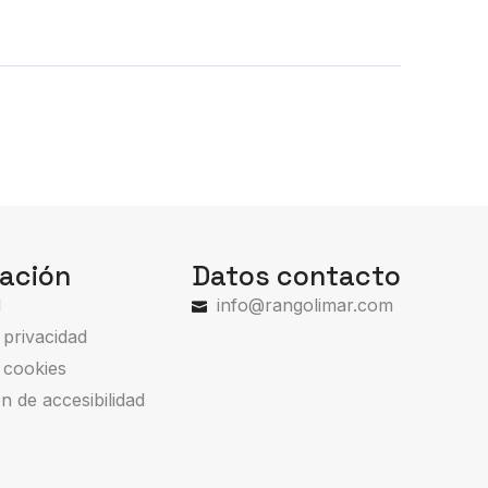
ación
Datos contacto
l
info@rangolimar.com
 privacidad
e cookies
n de accesibilidad