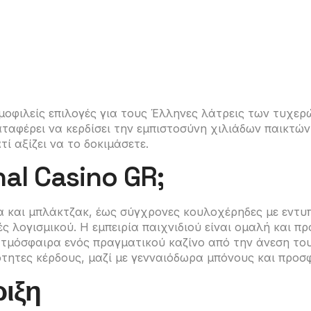
δημοφιλείς επιλογές για τους Έλληνες λάτρεις των τυχε
 καταφέρει να κερδίσει την εμπιστοσύνη χιλιάδων παικτ
ί αξίζει να το δοκιμάσετε.
al Casino GR;
τα και μπλάκτζακ, έως σύγχρονες κουλοχέρηδες με εντυ
 λογισμικού. Η εμπειρία παιχνιδιού είναι ομαλή και πρ
 ατμόσφαιρα ενός πραγματικού καζίνο από την άνεση το
τητες κέρδους, μαζί με γενναιόδωρα μπόνους και προσ
ιξη