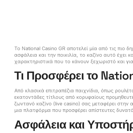
Το National Casino GR αποτελεί μία από τις πιο 
ασφάλεια και την ποικιλία, το καζίνο αυτό έχει
χαρακτηριστικά που το κάνουν ξεχωριστό και γιατ
Τι Προσφέρει το Nation
Από κλασικά επιτραπέζια παιχνίδια, όπως ρουλέ
εκατοντάδες τίτλους από κορυφαίους προμηθευτές
ζωντανό καζίνο (live casino) σας μεταφέρει στην
μια πλατφόρμα που προσφέρει απίστευτες δυνατό
Ασφάλεια και Υποστήρ