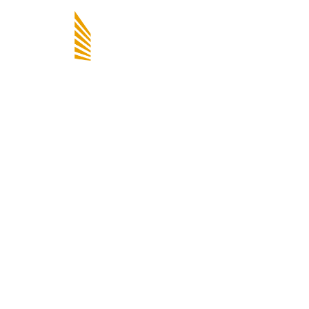
Inicio
No
Drip Kazino – Ta