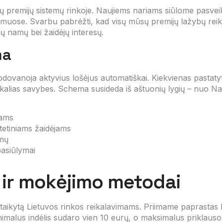
ų premijų sistemų rinkoje. Naujiems nariams siūlome pasvei
idimuose. Svarbu pabrėžti, kad visų mūsų premijų lažybų reik
ų namų bei žaidėjų interesų.
ma
pdovanoja aktyvius lošėjus automatiškai. Kiekvienas pastat
unikalias savybes. Schema susideda iš aštuonių lygių – nuo Na
iams
itetiniams žaidėjams
imų
pasiūlymai
i ir mokėjimo metodai
taikytą Lietuvos rinkos reikalavimams. Priimame paprastas b
nimalus indėlis sudaro vien 10 eurų, o maksimalus priklauso