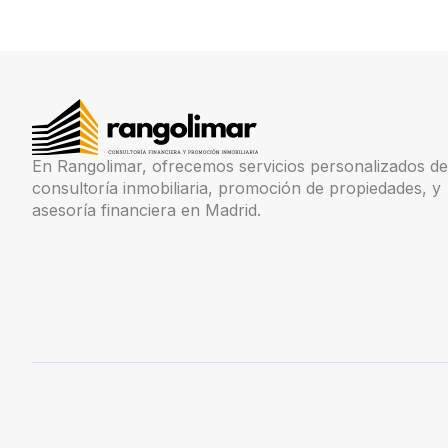
En Rangolimar, ofrecemos servicios personalizados de
consultoría inmobiliaria, promoción de propiedades, y
asesoría financiera en Madrid.