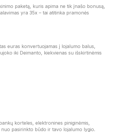
kinimo paketą, kuris apima ne tik įnašo bonusą,
alavimas yra 35x – tai atitinka pramonės
ytas euras konvertuojamas į lojalumo balus,
ujoko iki Deimanto, kiekvienas su išskirtinėmis
ankų korteles, elektronines piniginėmis,
 nuo pasirinkto būdo ir tavo lojalumo lygio.