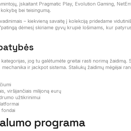
ntojų, įskaitant Pragmatic Play, Evolution Gaming, NetEnt,
ų kokybę bei teisingumą.
vadinimais – kiekvieną savaitę į kolekciją pridedame vidutin
 Ypatingą dėmesį skiriame gyvų krupiė lošimams, kur patyrusi
ypatybės
kategorijas, jog tu galėtumėte greitai rasti norimą žaidimą.
, mechanika ir jackpot sistema. Staliukų žaidimų mėgėjai ran
čiumi
s, viršijančiais milijoną eurų
idrumo užtikrinimui
latformai
 fondai
jalumo programa