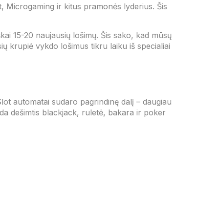
 Microgaming ir kitus pramonės lyderius. Šis
iškai 15-20 naujausių lošimų. Šis sako, kad mūsų
ų krupiė vykdo lošimus tikru laiku iš specialiai
 Slot automatai sudaro pagrindinę dalį – daugiau
da dešimtis blackjack, ruletė, bakara ir poker