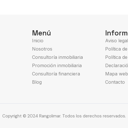
Menú
Inform
Inicio
Aviso lega
Nosotros
Política de
Consultoría inmobiliaria
Política d
Promoción inmobiliaria
Declaració
Consultoría financiera
Mapa web
Blog
Contacto
Copyright © 2024 Rangolimar. Todos los derechos reservados.