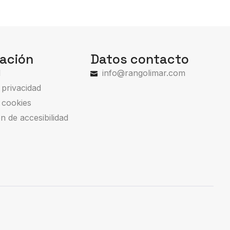
ación
Datos contacto
l
info@rangolimar.com
 privacidad
e cookies
n de accesibilidad