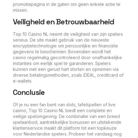
promotiepagina in de gaten om geen enkele actie te
missen.
Veiligheid en Betrouwbaarheid
Top 10 Casino NL neemt de veiligheid van zijn spelers
serieus. De site maakt gebruik van de nieuwste
encryptietechnologie om persoonlijke en financiële
gegevens te beschermen. Bovendien wordt het
casino regelmatig gecontroleerd door onafhankelijke
instanties om eerlijk spel te garanderen. Spelers
kunnen met een gerust hart storten en opnemen via
diverse betalingsmethoden, zoals iDEAL, creditcard of
e-wallets.
Conclusie
Of je nu een fan bent van slots, tafelspellen of live
casino, Top 10 Casino NL biedt een complete en
veilige spelomgeving. De combinatie van een breed
spelaanbod, aantrekkelijke bonussen en uitstekende
klantenservice maakt dit platform tot een topkeuze
voor Nederlandse spelers. Probeer het vandaag nog