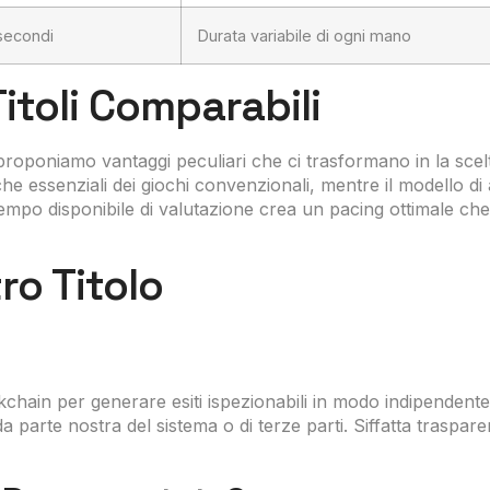
secondi
Durata variabile di ogni mano
itoli Comparabili
proponiamo vantaggi peculiari che ci trasformano in la scelta 
e essenziali dei giochi convenzionali, mentre il modello di att
 e tempo disponibile di valutazione crea un pacing ottimale c
ro Titolo
hain per generare esiti ispezionabili in modo indipendente
da parte nostra del sistema o di terze parti. Siffatta traspar