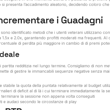
 si presenta l’accadimento aleatorio, decidendo coloro che
 Incrementare i Guadagni
i sono identificato metodi che i utenti veterani utilizzano con
1.5x e 2.0x, garantendo profitti moderati ma frequenti. Al c
ercentuale di perdita più maggiore in cambio di di premi pot
deale
 partita redditizia nel lungo termine. Consigliamo di non m
mette di gestire le immancabili sequenze negative senza mai
stabile la quota della puntata relativamente al budget utili
rnalieri di deficit al di là i cui terminare immediatamente la s
 e terminare la sessione non appena volta conseguiti
i e audaci secondo le circostanze di play