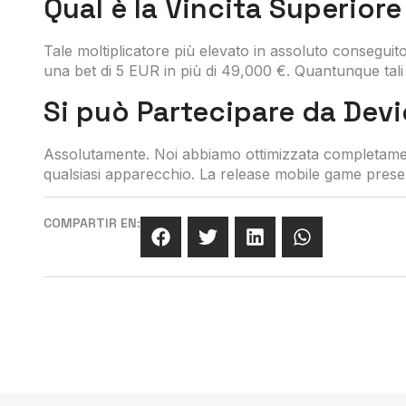
Qual è la Vincita Superio
Tale moltiplicatore più elevato in assoluto conseguit
una bet di 5 EUR in più di 49,000 €. Quantunque tali e
Si può Partecipare da Devi
Assolutamente. Noi abbiamo ottimizzata completamente
qualsiasi apparecchio. La release mobile game preserv
COMPARTIR EN: