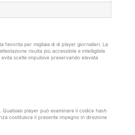
favorita per migliaia di di player giornalieri. La
estazione risulta più accessibile e intelligibile
he evita scelte impulsive preservando elevata
. Qualsiasi player può esaminare il codice hash
enza costituisce il presente impegno in direzione