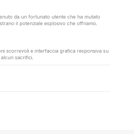
ottenuto da un fortunato utente che ha mutato
ostrano il potenziale esplosivo che offriamo.
i scorrevoli e interfaccia grafica responsiva su
lcun sacrifici.