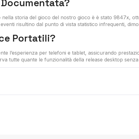
re Documentata?
o nella storia del gioco del nostro gioco è è stato 9847x, 
venti risultino dal punto di vista statistico infrequenti, dim
ce Portatili?
 l’esperienza per telefoni e tablet, assicurando prestazion
a tutte quante le funzionalità della release desktop senza a