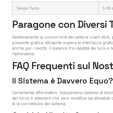
Tempo Turno
5-30 
Paragone con Diversi T
Relativamente ai concorrenti del settore crash titoli, 
presente grafica attraente supera le interfacce grafich
anche per i neofiti. Il balance tra rapidità dei turni
l’adrenalina.
FAQ Frequenti sul Nost
Il Sistema è Davvero Equo?
Certamente affermativo. Adoperiamo sistema di blockc
del turno e attestare che zero modifica sia attuabile 
di la correttezza del sistema.