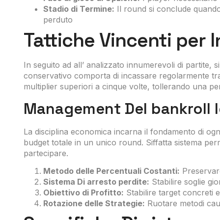
Stadio di Termine:
Il round si conclude quando
perduto
Tattiche Vincenti per
In seguito ad all’ analizzato innumerevoli di partite, s
conservativo comporta di incassare regolarmente tra 
multiplier superiori a cinque volte, tollerando una p
Management Del bankroll I
La disciplina economica incarna il fondamento di ogni
budget totale in un unico round. Siffatta sistema per
partecipare.
Metodo delle Percentuali Costanti:
Preservare 
Sistema Di arresto perdite:
Stabilire soglie gio
Obiettivo di Profitto:
Stabilire target concreti
Rotazione delle Strategie:
Ruotare metodi caut