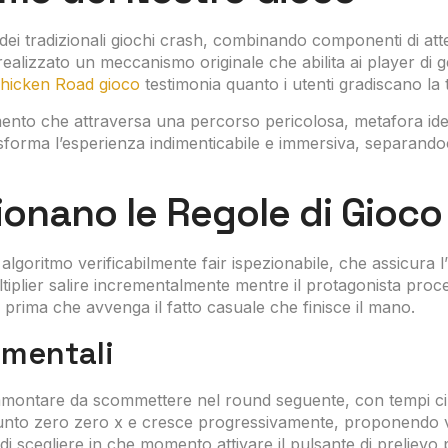
 tradizionali giochi crash, combinando componenti di attesa
 realizzato un meccanismo originale che abilita ai player di 
hicken Road gioco
testimonia quanto i utenti gradiscano l
ovimento che attraversa una percorso pericolosa, metafora i
trasforma l’esperienza indimenticabile e immersiva, separand
ionano le Regole di Gioco
lgoritmo verificabilmente fair ispezionabile, che assicura l’i
iplier salire incrementalmente mentre il protagonista proce
ni prima che avvenga il fatto casuale che finisce il mano.
amentali
mmontare da scommettere nel round seguente, con tempi circ
punto zero zero x e cresce progressivamente, proponendo vi
i scegliere in che momento attivare il pulsante di prelievo p