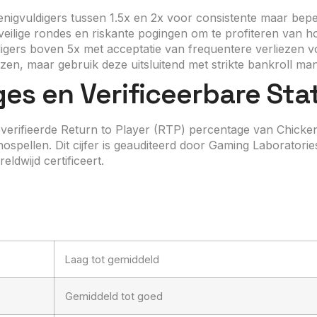
enigvuldigers tussen 1.5x en 2x voor consistente maar bep
veilige rondes en riskante pogingen om te profiteren van hog
ers boven 5x met acceptatie van frequentere verliezen voo
ezen, maar gebruik deze uitsluitend met strikte bankroll 
es en Verificeerbare Stat
 geverifieerde Return to Player (RTP) percentage van Chick
ospellen. Dit cijfer is geauditeerd door Gaming Laboratori
eldwijd certificeert.
Laag tot gemiddeld
Gemiddeld tot goed