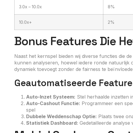
3.0x – 10.0x
8%
10.0x+
2%
Bonus Features Die H
Naast het kernspel bieden wij diverse functies die 
kunnen analyseren, hoewel iedere ronde natuurlijk o
dynamiek toevoegt zonder de fairness te beïnvloede
Geautomatiseerde Featur
Auto-Inzet Systeem:
Stel herhaalde inzetten 
Auto-Cashout Functie:
Programmeer een specif
spel
Dubbele Weddenschap Optie:
Plaats twee ona
Statistiek Dashboard:
Gedetailleerde analyse 