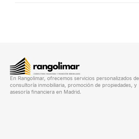
En Rangolimar, ofrecemos servicios personalizados de
consultoría inmobiliaria, promoción de propiedades, y
asesoría financiera en Madrid.