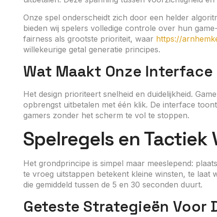
Onze spel onderscheidt zich door een helder algoritme
bieden wij spelers volledige controle over hun game
fairness als grootste prioriteit, waar
https://arnhemk
willekeurige getal generatie principes.
Wat Maakt Onze Interface 
Het design prioriteert snelheid en duidelijkheid. G
opbrengst uitbetalen met één klik. De interface toont
gamers zonder het scherm te vol te stoppen.
Spelregels en Tactiek
Het grondprincipe is simpel maar meeslepend: plaats een
te vroeg uitstappen betekent kleine winsten, te laat 
die gemiddeld tussen de 5 en 30 seconden duurt.
Geteste Strategieën Voor 