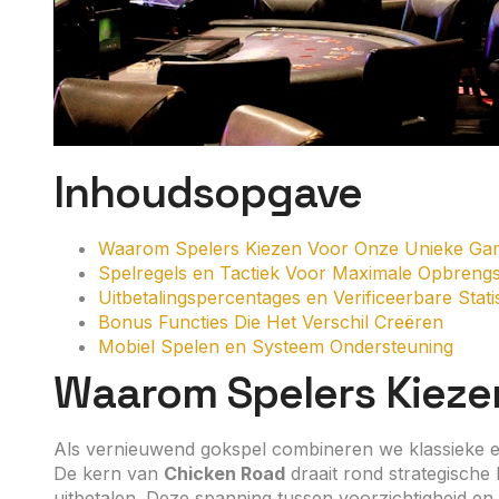
Inhoudsopgave
Waarom Spelers Kiezen Voor Onze Unieke Ga
Spelregels en Tactiek Voor Maximale Opbreng
Uitbetalingspercentages en Verificeerbare Stati
Bonus Functies Die Het Verschil Creëren
Mobiel Spelen en Systeem Ondersteuning
Waarom Spelers Kieze
Als vernieuwend gokspel combineren we klassieke el
De kern van
Chicken Road
draait rond strategische
uitbetalen. Deze spanning tussen voorzichtigheid en