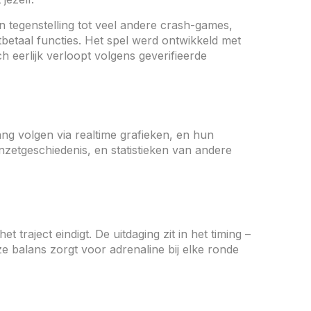
 In tegenstelling tot veel andere crash-games,
betaal functies. Het spel werd ontwikkeld met
h eerlijk verloopt volgens geverifieerde
ng volgen via realtime grafieken, en hun
inzetgeschiedenis, en statistieken van andere
t traject eindigt. De uitdaging zit in het timing –
ze balans zorgt voor adrenaline bij elke ronde