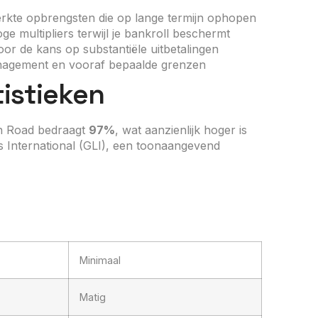
erkte opbrengsten die op lange termijn ophopen
e multipliers terwijl je bankroll beschermt
r de kans op substantiële uitbetalingen
management en vooraf bepaalde grenzen
istieken
en Road bedraagt
97%
, wat aanzienlijk hoger is
es International (GLI), een toonaangevend
Minimaal
Matig