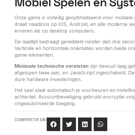
Mobiel Spelen en Sys
Onze game is volledig geoptimaliseerd voor mobiele
draait naadloos op iOS, Android, en alle moderne 
ervaren als op desktop computers.
De laadtijd bedraagt gemiddeld minder dan drie sec
Verticale en horizontale oriëntaties worden beide o
game-elementen.
Minimale technische vereisten
zijn bewust laag ge
afgelopen twee jaar, en JavaScript ingeschakeld. D
dure hardware investeringen.
Het spel slaat automatisch je voorkeuren en instellin
achterliet. Accountbeveiliging gebruikt encryptie v
ongeautoriseerde toegang.
COMPARTIR EN: