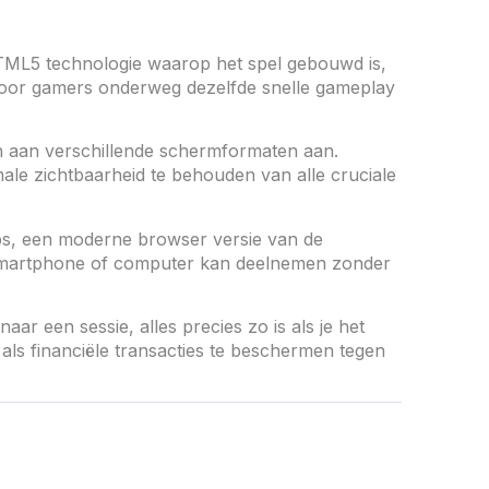
HTML5 technologie waarop het spel gebouwd is,
rdoor gamers onderweg dezelfde snelle gameplay
ch aan verschillende schermformaten aan.
ale zichtbaarheid te behouden van alle cruciale
bps, een moderne browser versie van de
en smartphone of computer kan deelnemen zonder
ar een sessie, alles precies zo is als je het
als financiële transacties te beschermen tegen