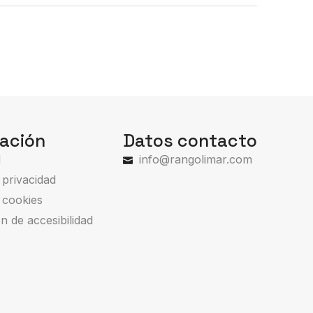
ación
Datos contacto
l
info@rangolimar.com
 privacidad
e cookies
n de accesibilidad