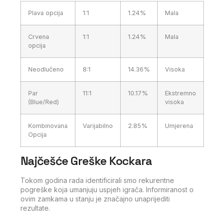
Plava opcija
1:1
1.24%
Mala
Crvena
1:1
1.24%
Mala
opcija
Neodlučeno
8:1
14.36%
Visoka
Par
11:1
10.17%
Ekstremno
(Blue/Red)
visoka
Kombinovana
Varijabilno
2.85%
Umjerena
Opcija
Najčešće Greške Kockara
Tokom godina rada identificirali smo rekurentne
pogreške koja umanjuju uspjeh igrača. Informiranost o
ovim zamkama u stanju je značajno unaprijediti
rezultate.