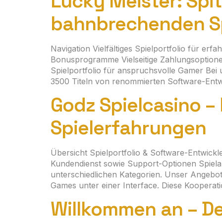
Lucky Meister: Spit
bahnbrechenden S
Navigation Vielfältiges Spielportfolio für 
Bonusprogramme Vielseitige Zahlungsoptionen
Spielportfolio für anspruchsvolle Gamer Bei u
3500 Titeln von renommierten Software-Entwi
Godz Spielcasino –
Spielerfahrungen
Übersicht Spielportfolio & Software-Entwic
Kundendienst sowie Support-Optionen Spielau
unterschiedlichen Kategorien. Unser Angebot 
Games unter einer Interface. Diese Kooperatio
Willkommen an – Dei