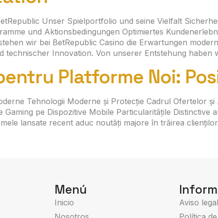
etRepublic Unser Spielportfolio und seine Vielfalt Sicherh
amme und Aktionsbedingungen Optimiertes Kundenerlebnis
rstehen wir bei BetRepublic Casino die Erwartungen moder
 technischer Innovation. Von unserer Entstehung haben wi
ntru Platforme Noi: Posib
r Moderne Tehnologii Moderne și Protecție Cadrul Ofertelor ș
e Gaming pe Dispozitive Mobile Particularitățile Distinctive a
mele lansate recent aduc noutăți majore în trăirea cliențil
Menú
Inform
Inicio
Aviso lega
Nosotros
Política de