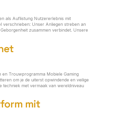
n als Auflistung Nutzererlebnis mit
l verschrieben: Unser Anliegen streben an
lus Geborgenheit zusammen verbindet. Unsere
net
ngen en Trouwprogramma Mobiele Gaming
eren om je de uiterst opwindende en veilige
rne techniek met vermaak van wereldniveau
tform mit