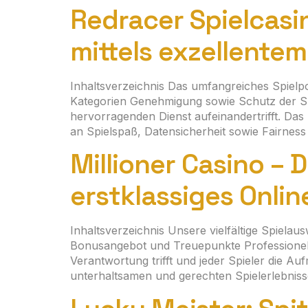
Redracer Spielcasi
mittels exzellente
Inhaltsverzeichnis Das umfangreiches Spielp
Kategorien Genehmigung sowie Schutz der Sp
hervorragenden Dienst aufeinandertrifft. Da
an Spielspaß, Datensicherheit sowie Fairness
Millioner Casino – 
erstklassiges Onlin
Inhaltsverzeichnis Unsere vielfältige Spielau
Bonusangebot und Treuepunkte Professionell
Verantwortung trifft und jeder Spieler die Auf
unterhaltsamen und gerechten Spielerlebniss