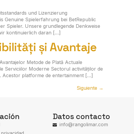
eitsstandards und Lizenzierung
 Genuine Spielerfahrung bei BetRepublic
ner Spieler. Unsere grundlegende Denkweise
r kontinuierlich daran […]
ilități și Avantaje
i Avantajelor Metode de Plată Actuale
le Serviciilor Moderne Sectorul activităților de
or. Acestor platforme de entertainment […]
Siguiente
→
ación
Datos contacto
l
info@rangolimar.com
 privacidad