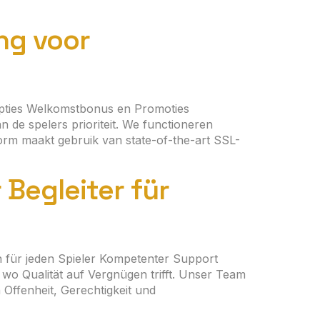
ng voor
sopties Welkomstbonus en Promoties
n de spelers prioriteit. We functioneren
form maakt gebruik van state-of-the-art SSL-
Begleiter für
n für jeden Spieler Kompetenter Support
wo Qualität auf Vergnügen trifft. Unser Team
 Offenheit, Gerechtigkeit und