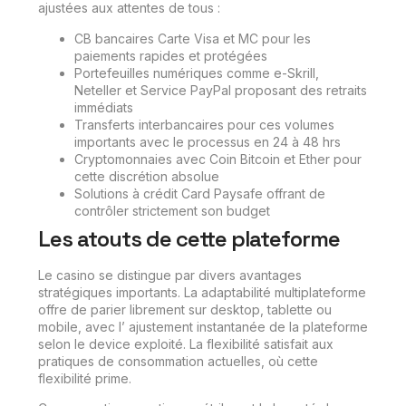
ajustées aux attentes de tous :
CB bancaires Carte Visa et MC pour les
paiements rapides et protégées
Portefeuilles numériques comme e-Skrill,
Neteller et Service PayPal proposant des retraits
immédiats
Transferts interbancaires pour ces volumes
importants avec le processus en 24 à 48 hrs
Cryptomonnaies avec Coin Bitcoin et Ether pour
cette discrétion absolue
Solutions à crédit Card Paysafe offrant de
contrôler strictement son budget
Les atouts de cette plateforme
Le casino se distingue par divers avantages
stratégiques importants. La adaptabilité multiplateforme
offre de parier librement sur desktop, tablette ou
mobile, avec l’ ajustement instantanée de la plateforme
selon le device exploité. La flexibilité satisfait aux
pratiques de consommation actuelles, où cette
flexibilité prime.