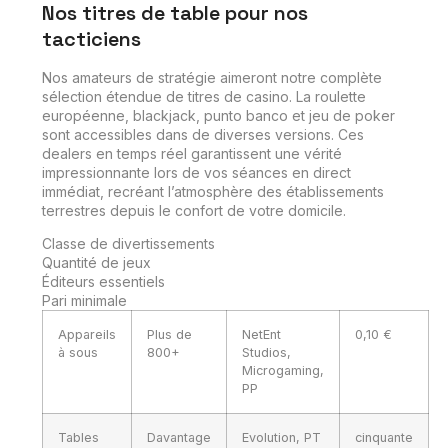
Nos titres de table pour nos
tacticiens
Nos amateurs de stratégie aimeront notre complète
sélection étendue de titres de casino. La roulette
européenne, blackjack, punto banco et jeu de poker
sont accessibles dans de diverses versions. Ces
dealers en temps réel garantissent une vérité
impressionnante lors de vos séances en direct
immédiat, recréant l’atmosphère des établissements
terrestres depuis le confort de votre domicile.
Classe de divertissements
Quantité de jeux
Éditeurs essentiels
Pari minimale
Appareils
Plus de
NetEnt
0,10 €
à sous
800+
Studios,
Microgaming,
PP
Tables
Davantage
Evolution, PT
cinquante