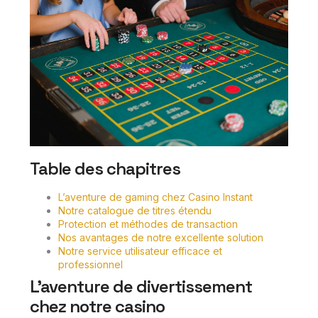
Table des chapitres
L’aventure de gaming chez Casino Instant
Notre catalogue de titres étendu
Protection et méthodes de transaction
Nos avantages de notre excellente solution
Notre service utilisateur efficace et
professionnel
L’aventure de divertissement
chez notre casino