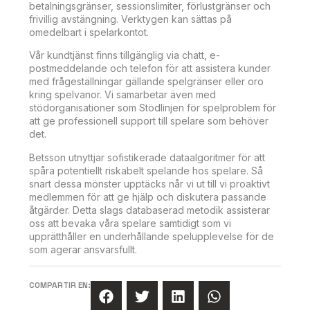
betalningsgränser, sessionslimiter, förlustgränser och
frivillig avstängning. Verktygen kan sättas på
omedelbart i spelarkontot.
Vår kundtjänst finns tillgänglig via chatt, e-
postmeddelande och telefon för att assistera kunder
med frågeställningar gällande spelgränser eller oro
kring spelvanor. Vi samarbetar även med
stödorganisationer som Stödlinjen för spelproblem för
att ge professionell support till spelare som behöver
det.
Betsson utnyttjar sofistikerade dataalgoritmer för att
spåra potentiellt riskabelt spelande hos spelare. Så
snart dessa mönster upptäcks når vi ut till vi proaktivt
medlemmen för att ge hjälp och diskutera passande
åtgärder. Detta slags databaserad metodik assisterar
oss att bevaka våra spelare samtidigt som vi
upprätthåller en underhållande spelupplevelse för de
som agerar ansvarsfullt.
COMPARTIR EN: