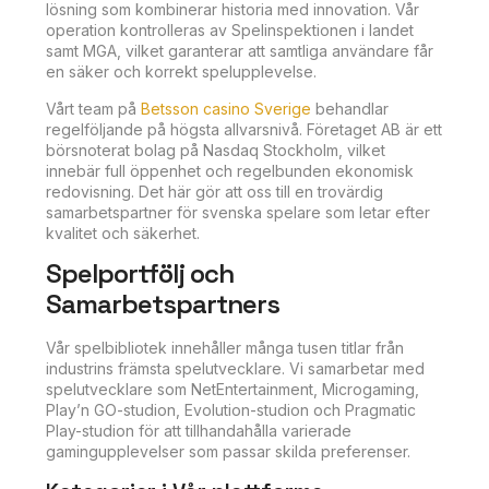
lösning som kombinerar historia med innovation. Vår
operation kontrolleras av Spelinspektionen i landet
samt MGA, vilket garanterar att samtliga användare får
en säker och korrekt spelupplevelse.
Vårt team på
Betsson casino Sverige
behandlar
regelföljande på högsta allvarsnivå. Företaget AB är ett
börsnoterat bolag på Nasdaq Stockholm, vilket
innebär full öppenhet och regelbunden ekonomisk
redovisning. Det här gör att oss till en trovärdig
samarbetspartner för svenska spelare som letar efter
kvalitet och säkerhet.
Spelportfölj och
Samarbetspartners
Vår spelbibliotek innehåller många tusen titlar från
industrins främsta spelutvecklare. Vi samarbetar med
spelutvecklare som NetEntertainment, Microgaming,
Play’n GO-studion, Evolution-studion och Pragmatic
Play-studion för att tillhandahålla varierade
gamingupplevelser som passar skilda preferenser.