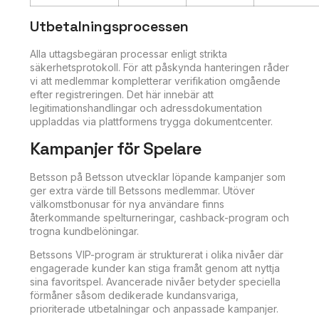
Utbetalningsprocessen
Alla uttagsbegäran processar enligt strikta
säkerhetsprotokoll. För att påskynda hanteringen råder
vi att medlemmar kompletterar verifikation omgående
efter registreringen. Det här innebär att
legitimationshandlingar och adressdokumentation
uppladdas via plattformens trygga dokumentcenter.
Kampanjer för Spelare
Betsson på Betsson utvecklar löpande kampanjer som
ger extra värde till Betssons medlemmar. Utöver
välkomstbonusar för nya användare finns
återkommande spelturneringar, cashback-program och
trogna kundbelöningar.
Betssons VIP-program är strukturerat i olika nivåer där
engagerade kunder kan stiga framåt genom att nyttja
sina favoritspel. Avancerade nivåer betyder speciella
förmåner såsom dedikerade kundansvariga,
prioriterade utbetalningar och anpassade kampanjer.