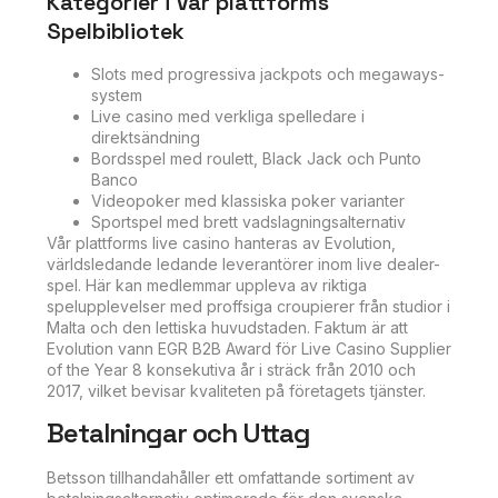
Kategorier i Vår plattforms
Spelbibliotek
Slots med progressiva jackpots och megaways-
system
Live casino med verkliga spelledare i
direktsändning
Bordsspel med roulett, Black Jack och Punto
Banco
Videopoker med klassiska poker varianter
Sportspel med brett vadslagningsalternativ
Vår plattforms live casino hanteras av Evolution,
världsledande ledande leverantörer inom live dealer-
spel. Här kan medlemmar uppleva av riktiga
spelupplevelser med proffsiga croupierer från studior i
Malta och den lettiska huvudstaden. Faktum är att
Evolution vann EGR B2B Award för Live Casino Supplier
of the Year 8 konsekutiva år i sträck från 2010 och
2017, vilket bevisar kvaliteten på företagets tjänster.
Betalningar och Uttag
Betsson tillhandahåller ett omfattande sortiment av