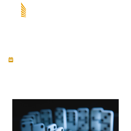
Betsson – Heltäckande
Vägledning till Spelupplevelsen
7 julio, 2026