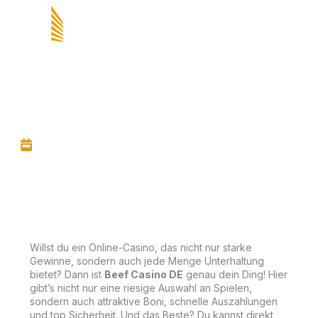
Beef Casino DE – Spielspaß mit
Biss!
13 marzo, 2026
Willst du ein Online-Casino, das nicht nur starke
Gewinne, sondern auch jede Menge Unterhaltung
bietet? Dann ist
Beef Casino DE
genau dein Ding! Hier
gibt’s nicht nur eine riesige Auswahl an Spielen,
sondern auch attraktive Boni, schnelle Auszahlungen
und top Sicherheit. Und das Beste? Du kannst direkt