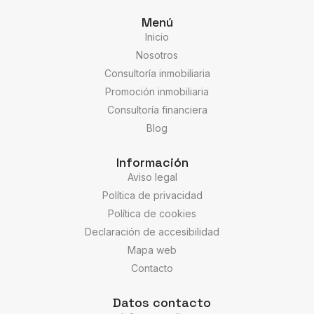
Menú
Inicio
Nosotros
Consultoría inmobiliaria
Promoción inmobiliaria
Consultoría financiera
Blog
Información
Aviso legal
Política de privacidad
Política de cookies
Declaración de accesibilidad
Mapa web
Contacto
Datos contacto