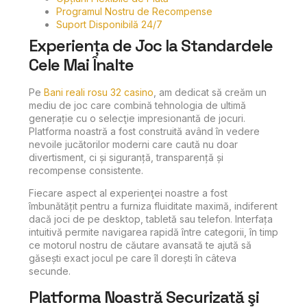
Programul Nostru de Recompense
Suport Disponibilă 24/7
Experiența de Joc la Standardele
Cele Mai Înalte
Pe
Bani reali rosu 32 casino
, am dedicat să creăm un
mediu de joc care combină tehnologia de ultimă
generație cu o selecţie impresionantă de jocuri.
Platforma noastră a fost construită având în vedere
nevoile jucătorilor moderni care caută nu doar
divertisment, ci și siguranță, transparență și
recompense consistente.
Fiecare aspect al experienţei noastre a fost
îmbunătățit pentru a furniza fluiditate maximă, indiferent
dacă joci de pe desktop, tabletă sau telefon. Interfața
intuitivă permite navigarea rapidă între categorii, în timp
ce motorul nostru de căutare avansată te ajută să
găsești exact jocul pe care îl dorești în câteva
secunde.
Platforma Noastră Securizată şi