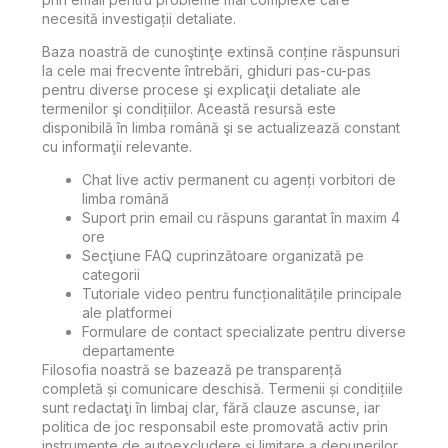
necesită investigații detaliate.
Baza noastră de cunoştinţe extinsă conține răspunsuri
la cele mai frecvente întrebări, ghiduri pas-cu-pas
pentru diverse procese şi explicaţii detaliate ale
termenilor şi condițiilor. Această resursă este
disponibilă în limba română şi se actualizează constant
cu informaţii relevante.
Chat live activ permanent cu agenți vorbitori de
limba română
Suport prin email cu răspuns garantat în maxim 4
ore
Secţiune FAQ cuprinzătoare organizată pe
categorii
Tutoriale video pentru funcționalitățile principale
ale platformei
Formulare de contact specializate pentru diverse
departamente
Filosofia noastră se bazează pe transparență
completă și comunicare deschisă. Termenii și condițiile
sunt redactaţi în limbaj clar, fără clauze ascunse, iar
politica de joc responsabil este promovată activ prin
instrumente de autoexcludere și limitare a depunerilor.