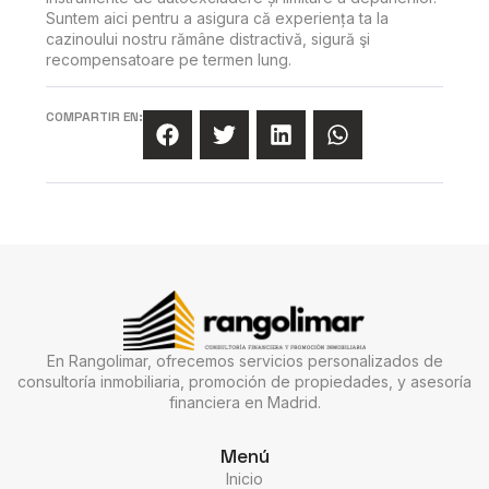
Suntem aici pentru a asigura că experiența ta la
cazinoului nostru rămâne distractivă, sigură şi
recompensatoare pe termen lung.
COMPARTIR EN:
En Rangolimar, ofrecemos servicios personalizados de
consultoría inmobiliaria, promoción de propiedades, y asesoría
financiera en Madrid.
Menú
Inicio